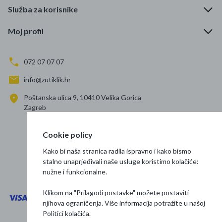
Služba za korisnike
Moj profil
072 07 07 07
info@zutiklik.hr
Poštanska ulica 9, 10410 Velika Gorica
Zagreb
Cookie policy
Prati nas
Kako bi naša stranica radila ispravno i kako bismo
stalno unaprjeđivali naše usluge koristimo kolačiće:
nužne i funkcionalne.
Klikom na "Prilagodi postavke" možete postaviti
njihova ograničenja. Više informacija potražite u našoj
Politici kolačića
.