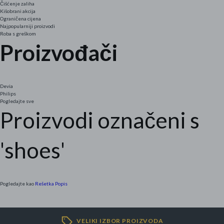
Čišćenje zaliha
Kišobrani akcija
Mame i bebe
Ograničena cijena
Najpopularniji proizvodi
Roba s greškom
Igračke
Proizvođači
DOM
Kućanski aparati
Devia
Philips
Pogledajte sve
Specijalne kategorije
Proizvodi označeni s
Čišćenje zaliha
'shoes'
Kišobrani akcija
Ograničena cijena
Pogledajte kao
Rešetka
Popis
Najpopularniji proizvodi
Roba s greškom
VELIKI IZBOR PROIZVODA