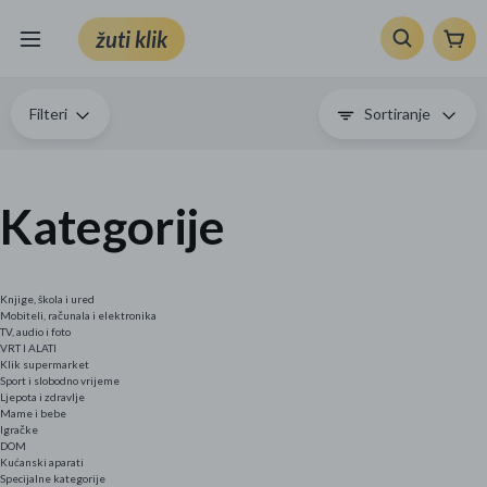
žuti klik
Sve kategorije
Filteri
Sortiranje
Knjige, škola i ured
Mobiteli, računala i elektronika
Kategorije
TV, audio i foto
Knjige, škola i ured
VRT I ALATI
Mobiteli, računala i elektronika
TV, audio i foto
VRT I ALATI
Klik supermarket
Klik supermarket
Sport i slobodno vrijeme
Ljepota i zdravlje
Sport i slobodno vrijeme
Mame i bebe
Igračke
DOM
Ljepota i zdravlje
Kućanski aparati
Specijalne kategorije