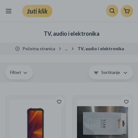
žuti klik
Sve kategorije
TV, audio i elektronika
Knjige, škola i ured
Početna stranica
...
TV, audio i elektronika
Mobiteli, računala i elektronika
TV, audio i foto
Filteri
Sortiranje
VRT I ALATI
Klik supermarket
Sport i slobodno vrijeme
Ljepota i zdravlje