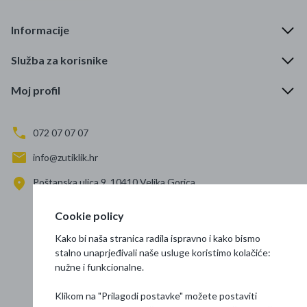
Informacije
Služba za korisnike
Moj profil
072 07 07 07
info@zutiklik.hr
Poštanska ulica 9, 10410 Velika Gorica
Zagreb
Cookie policy
Prati nas
Kako bi naša stranica radila ispravno i kako bismo
stalno unaprjeđivali naše usluge koristimo kolačiće:
nužne i funkcionalne.
Klikom na "Prilagodi postavke" možete postaviti