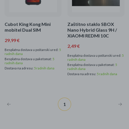
Mame i bebe
Igračke
Cubot King Kong Mini
Zaštitno staklo SBOX
mobitel Dual SIM
Nano Hybrid Glass 9H /
DOM
XIAOMI REDMI 10C
29,99 €
2,49 €
Kućanski aparati
Besplatna dostava u poštanski ured:
5
radnih dana
Besplatna dostava u poštanski ured:
5
Besplatna dostava u paketomat:
5
radnih dana
Specijalne kategorije
radnih dana
Besplatna dostava u paketomat:
5
Dostava na adresu:
5 radnih dana
radnih dana
Dostava na adresu:
5 radnih dana
Čišćenje zaliha
Kišobrani akcija
Ograničena cijena
1
Najpopularniji proizvodi
Roba s greškom