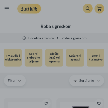
žuti klik
Sve kategorije
Roba s greškom
Knjige, škola i ured
Početna stranica
Roba s greškom
Mobiteli, računala i elektronika
Sport i
Dječje
TV, audio i
Kućanski
Dom i
TV, audio i foto
slobodno
igračke i
elektronika
aparati
kućanstvo
vrijeme
oprema
VRT I ALATI
Klik supermarket
Filteri
Sortiranje
Sport i slobodno vrijeme
Ljepota i zdravlje