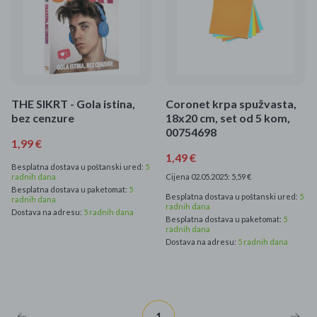
THE SIKRT - Gola istina,
Coronet krpa spužvasta,
bez cenzure
18x20 cm, set od 5 kom,
00754698
1,99 €
1,49 €
Besplatna dostava u poštanski ured:
5
radnih dana
Cijena 02.05.2025: 5,59 €
Besplatna dostava u paketomat:
5
Besplatna dostava u poštanski ured:
5
radnih dana
radnih dana
Dostava na adresu:
5 radnih dana
Besplatna dostava u paketomat:
5
radnih dana
Dostava na adresu:
5 radnih dana
1