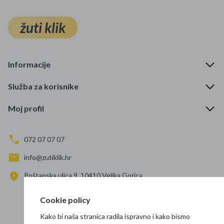
žuti klik
Informacije
Služba za korisnike
Moj profil
072 07 07 07
info@zutiklik.hr
Poštanska ulica 9, 10410 Velika Gorica
Zagreb
Cookie policy
Prati nas
Kako bi naša stranica radila ispravno i kako bismo