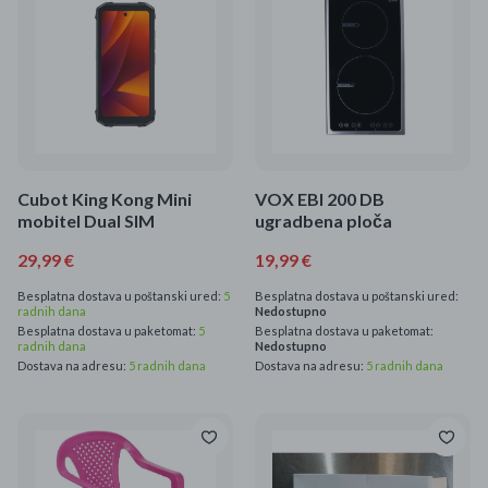
Mame i bebe
Igračke
DOM
Kućanski aparati
Cubot King Kong Mini
VOX EBI 200 DB
mobitel Dual SIM
ugradbena ploča
Specijalne kategorije
29,99 €
19,99 €
Čišćenje zaliha
Besplatna dostava u poštanski ured:
5
Besplatna dostava u poštanski ured:
radnih dana
Nedostupno
Besplatna dostava u paketomat:
5
Besplatna dostava u paketomat:
Kišobrani akcija
radnih dana
Nedostupno
Dostava na adresu:
5 radnih dana
Dostava na adresu:
5 radnih dana
Ograničena cijena
Najpopularniji proizvodi
Roba s greškom