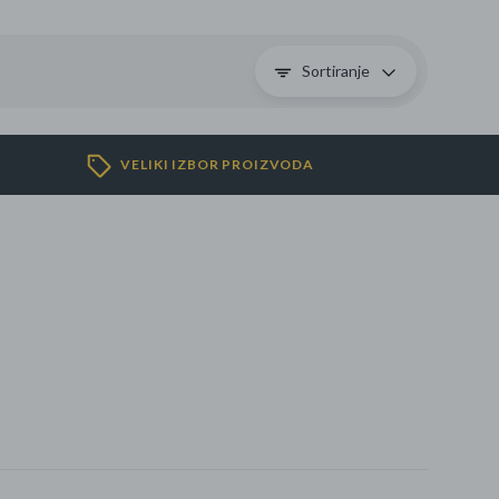
Sortiranje
se
VELIKI IZBOR PROIZVODA