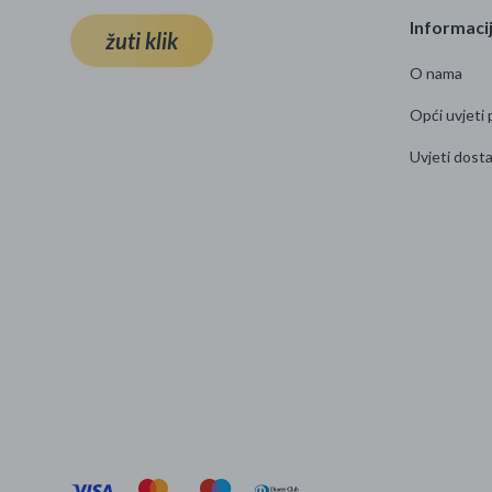
Informaci
žuti klik
Najpopularniji proizvodi
O nama
Roba s greškom
Opći uvjeti 
Uvjeti dost