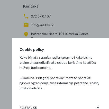
Kontakt
072 07 07 07
info@zutiklik.hr
Poštanska ulica 9, 10410 Velika Gorica
Zagreb
Cookie policy
Kako bi naša stranica radila ispravno i kako bismo
stalno unaprjeđivali naše usluge koristimo kolačiće:
nužne i funkcionalne.
Klikom na "Prilagodi postavke" možete postaviti
njihova ograničenja. Više informacija potražite u našoj
Politici kolačića
.
POSTAVKE