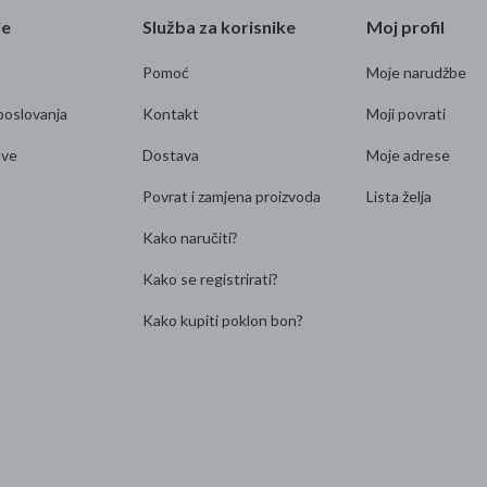
je
Služba za korisnike
Moj profil
Pomoć
Moje narudžbe
poslovanja
Kontakt
Moji povrati
ave
Dostava
Moje adrese
Povrat i zamjena proizvoda
Lista želja
Kako naručiti?
Kako se registrirati?
Kako kupiti poklon bon?