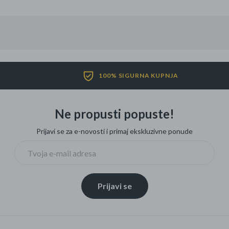
Četkice za zube
Brijanje
Paste za zube
Njega lica, tijela i ko
Dezodoransi
100% SIGURNA KUPNJA
Ne propusti popuste!
Prijavi se za e-novosti i primaj ekskluzivne ponude
Prijavi se