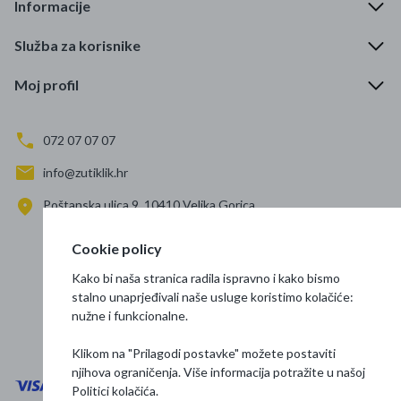
Informacije
Služba za korisnike
Moj profil
072 07 07 07
info@zutiklik.hr
Poštanska ulica 9, 10410 Velika Gorica
Zagreb
Cookie policy
Prati nas
Kako bi naša stranica radila ispravno i kako bismo
stalno unaprjeđivali naše usluge koristimo kolačiće:
nužne i funkcionalne.
Klikom na "Prilagodi postavke" možete postaviti
njihova ograničenja. Više informacija potražite u našoj
Politici kolačića
.