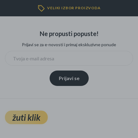
Mame i bebe
VELIKI IZBOR PROIZVODA
Igračke
Ne propusti popuste!
DOM
Prijavi se za e-novosti i primaj ekskluzivne ponude
Kućanski aparati
Specijalne kategorije
Prijavi se
Čišćenje zaliha
Kišobrani akcija
Ograničena cijena
žuti klik
Najpopularniji proizvodi
Roba s greškom