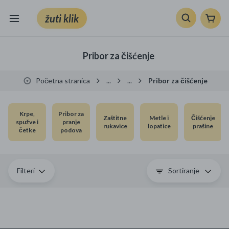
žuti klik
Sve kategorije
Pribor za čišćenje
Knjige, škola i ured
Početna stranica
...
...
Pribor za čišćenje
Mobiteli, računala i elektronika
Krpe,
Pribor za
Zaštitne
Metle i
Čišćenje
TV, audio i foto
spužve i
pranje
rukavice
lopatice
prašine
četke
podova
VRT I ALATI
Klik supermarket
Filteri
Sortiranje
Sport i slobodno vrijeme
Ljepota i zdravlje