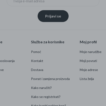
Prijavi se
je
Služba za korisnike
Moj profil
Pomoć
Moje narudžbe
poslovanja
Kontakt
Moji povrati
ave
Dostava
Moje adrese
Povrat i zamjena proizvoda
Lista želja
Kako naručiti?
Kako se registrirati?
Kako kupiti poklon bon?