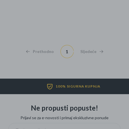
1
Prethodno
Sljedeće
100% SIGURNA KUPNJA
Ne propusti popuste!
Prijavi se za e-novosti i primaj ekskluzivne ponude