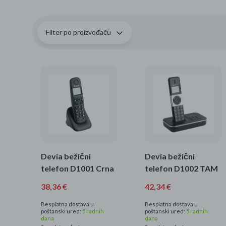
Ljepota i zdravlje
Šamponi
Filter po proizvođaču
Mame i bebe
Igračke
DOM
Kućanski aparati
Specijalne kategorije
Devia bežični
Devia bežični
telefon D1001 Crna
telefon D1002 TAM
Čišćenje zaliha
38,36 €
42,34 €
Kišobrani akcija
Besplatna dostava u
Besplatna dostava u
poštanski ured:
5 radnih
poštanski ured:
5 radnih
dana
dana
Ograničena cijena