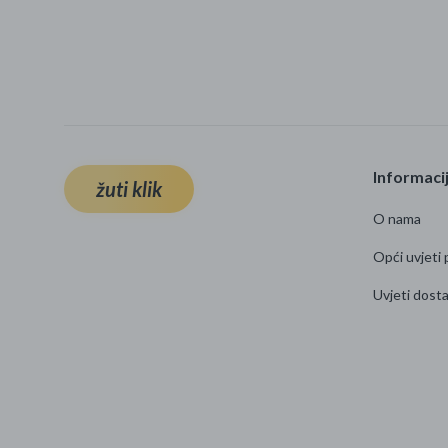
Informaci
žuti klik
O nama
Opći uvjeti 
Uvjeti dost