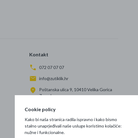
Kontakt
072 07 07 07
info@zutiklik.hr
Poštanska ulica 9, 10410 Velika Gorica
Zagreb
Cookie policy
Kako bi naša stranica radila ispravno i kako bismo
stalno unaprjeđivali naše usluge koristimo kolačiće:
nužne i funkcionalne.