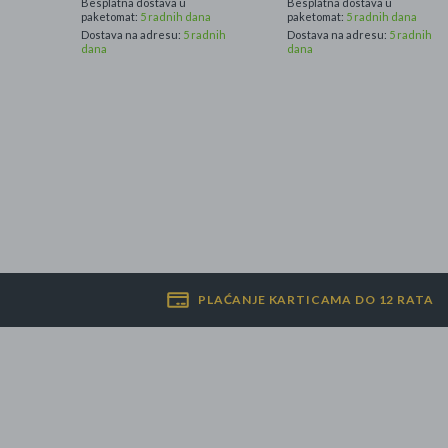
Besplatna dostava u
Besplatna dostava u
paketomat:
5 radnih dana
paketomat:
5 radnih dana
Dostava na adresu:
5 radnih
Dostava na adresu:
5 radnih
Najpopularniji proizvodi
dana
dana
Roba s greškom
PLAĆANJE KARTICAMA DO 12 RATA