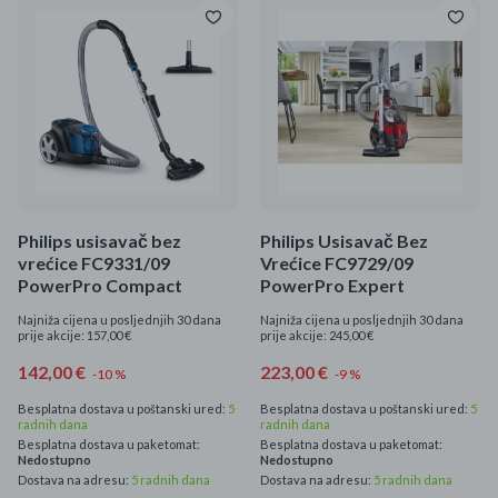
Philips usisavač bez
Philips Usisavač Bez
vrećice FC9331/09
Vrećice FC9729/09
PowerPro Compact
PowerPro Expert
Najniža cijena u posljednjih 30 dana
Najniža cijena u posljednjih 30 dana
prije akcije: 157,00 €
prije akcije: 245,00 €
142,00 €
223,00 €
-10 %
-9 %
Besplatna dostava u poštanski ured:
5
Besplatna dostava u poštanski ured:
5
radnih dana
radnih dana
Besplatna dostava u paketomat:
Besplatna dostava u paketomat:
Nedostupno
Nedostupno
Dostava na adresu:
5 radnih dana
Dostava na adresu:
5 radnih dana