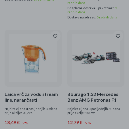
radnih dana
Besplatna dostava u paketomat:
5
radnih dana
Dostava na adresu:
5 radnih dana
Laica vrč za vodu stream
Bburago 1:32 Mercedes
line, narančasti
Benz AMG Petronas F1
Najniža cijena u posljednjih 30 dana
Najniža cijena u posljednjih 30 dana
prije akcije: 20,29 €
prije akcije: 14,09 €
18,49 €
12,79 €
-9 %
-9 %