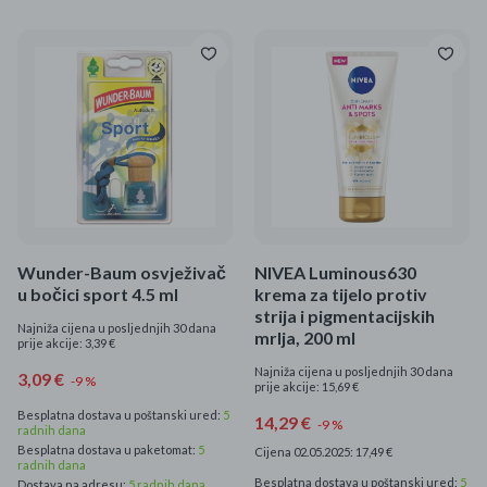
Wunder-Baum osvježivač
NIVEA Luminous630
u bočici sport 4.5 ml
krema za tijelo protiv
strija i pigmentacijskih
Najniža cijena u posljednjih 30 dana
mrlja, 200 ml
prije akcije: 3,39 €
Najniža cijena u posljednjih 30 dana
3,09 €
-9 %
prije akcije: 15,69 €
Besplatna dostava u poštanski ured:
5
14,29 €
-9 %
radnih dana
Besplatna dostava u paketomat:
5
Cijena 02.05.2025: 17,49 €
radnih dana
Besplatna dostava u poštanski ured:
5
Dostava na adresu:
5 radnih dana