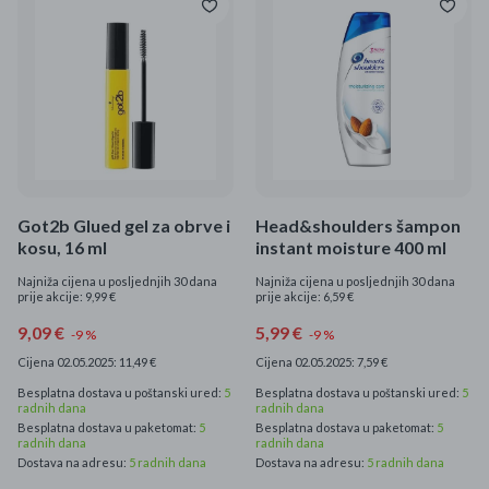
Got2b Glued gel za obrve i
Head&shoulders šampon
kosu, 16 ml
instant moisture 400 ml
Najniža cijena u posljednjih 30 dana
Najniža cijena u posljednjih 30 dana
prije akcije: 9,99 €
prije akcije: 6,59 €
9,09 €
5,99 €
-9 %
-9 %
Cijena 02.05.2025: 11,49 €
Cijena 02.05.2025: 7,59 €
Besplatna dostava u poštanski ured:
5
Besplatna dostava u poštanski ured:
5
radnih dana
radnih dana
Besplatna dostava u paketomat:
5
Besplatna dostava u paketomat:
5
radnih dana
radnih dana
Dostava na adresu:
5 radnih dana
Dostava na adresu:
5 radnih dana