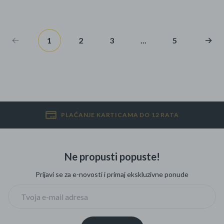
1
2
3
...
5
PLAĆANJE KARTICAMA DO 12 RATA
Ne propusti popuste!
Prijavi se za e-novosti i primaj ekskluzivne ponude