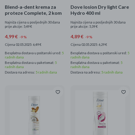
Blend-a-dent krema za
Dove losion Dry light Care
proteze Complete, 2 kom
Hydro 400 ml
Najniža cijena u posljednjih 30 dana
Najniža cijena u posljednjih 30 dana
prije akcije: 5,49 €
prije akcije: 5,39 €
4,99 €
4,89 €
-9 %
-9 %
Cijena 02.05.2025: 6,49 €
Cijena 02.05.2025: 6,29 €
Besplatna dostava u poštanski ured:
5
Besplatna dostava u poštanski ured:
5
radnih dana
radnih dana
Besplatna dostava u paketomat:
5
Besplatna dostava u paketomat:
5
radnih dana
radnih dana
Dostava na adresu:
5 radnih dana
Dostava na adresu:
5 radnih dana