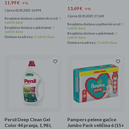
11,99 €
-9 %
13,69 €
-9 %
Cijena 02.05.2025: 16,99 €
Cijena 02.05.2025: 17,14 €
Besplatna dostava u poštanski ured:
5
radnih dana
Besplatna dostava u poštanski ured:
5
Besplatna dostava u paketomat:
5
radnih dana
radnih dana
Besplatna dostava u paketomat:
5
Dostava na adresu:
5 radnih dana
radnih dana
Dostava na adresu:
5 radnih dana
Persil Deep Clean Gel
Pampers pelene gaćice
Color 44 pranja, 1,98 L
Jumbo Pack veličina 6 (15+