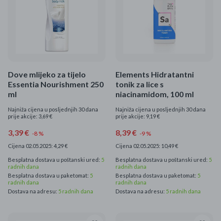
Dove mlijeko za tijelo
Elements Hidratantni
Essentia Nourishment 250
tonik za lice s
ml
niacinamidom, 100 ml
Najniža cijena u posljednjih 30 dana
Najniža cijena u posljednjih 30 dana
prije akcije: 3,69 €
prije akcije: 9,19 €
3,39 €
8,39 €
-8 %
-9 %
Cijena 02.05.2025: 4,29 €
Cijena 02.05.2025: 10,49 €
Besplatna dostava u poštanski ured:
5
Besplatna dostava u poštanski ured:
5
radnih dana
radnih dana
Besplatna dostava u paketomat:
5
Besplatna dostava u paketomat:
5
radnih dana
radnih dana
Dostava na adresu:
5 radnih dana
Dostava na adresu:
5 radnih dana