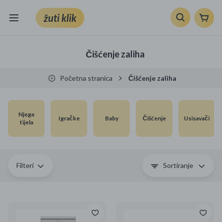
žuti klik
Sve kategorije
Čišćenje zaliha
Knjige, škola i ured
Početna stranica
Čišćenje zaliha
Mobiteli, računala i elektronika
Njega
TV, audio i foto
Igračke
Baby
Čišćenje
Usisavači
tijela
VRT I ALATI
Klik supermarket
Filteri
Sortiranje
Sport i slobodno vrijeme
Ljepota i zdravlje