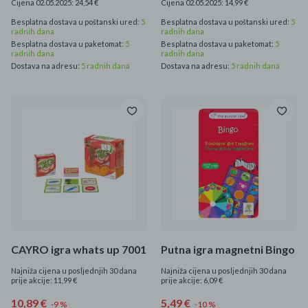
Cijena 02.05.2025: 24,54 €
Cijena 02.05.2025: 14,99 €
Besplatna dostava u poštanski ured:
5
Besplatna dostava u poštanski ured:
5
radnih dana
radnih dana
Besplatna dostava u paketomat:
5
Besplatna dostava u paketomat:
5
radnih dana
radnih dana
Dostava na adresu:
5 radnih dana
Dostava na adresu:
5 radnih dana
CAYRO igra whats up 7001
Putna igra magnetni Bingo
Najniža cijena u posljednjih 30 dana
Najniža cijena u posljednjih 30 dana
prije akcije: 11,99 €
prije akcije: 6,09 €
10,89 €
5,49 €
-9 %
-10 %