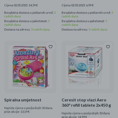
Cijena 02.05.2025: 14,59 €
Cijena 02.05.2025: 6,99 €
Besplatna dostava u poštanski ured:
5
Besplatna dostava u poštanski ured:
5
radnih dana
radnih dana
Besplatna dostava u paketomat:
5
Besplatna dostava u paketomat:
5
radnih dana
radnih dana
Dostava na adresu:
5 radnih dana
Dostava na adresu:
5 radnih dana
Spiralna umjetnost
Ceresit stop vlazi Aero
360° refill tablete 2x450 g
Najniža cijena u posljednjih 30 dana
prije akcije: 13,19 €
Najniža cijena u posljednjih 30 dana
prije akcije: 14,99 €