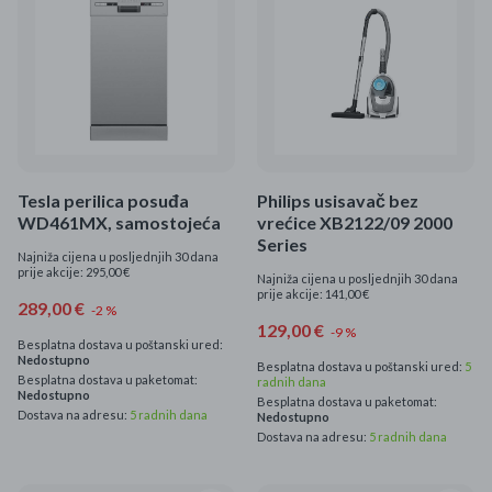
Mame i bebe
Igračke
DOM
Kućanski aparati
Tesla perilica posuđa
Philips usisavač bez
WD461MX, samostojeća
vrećice XB2122/09 2000
Specijalne kategorije
Series
Najniža cijena u posljednjih 30 dana
prije akcije: 295,00 €
Najniža cijena u posljednjih 30 dana
Čišćenje zaliha
prije akcije: 141,00 €
289,00 €
-2 %
129,00 €
-9 %
Kišobrani akcija
Besplatna dostava u poštanski ured:
Nedostupno
Besplatna dostava u poštanski ured:
5
Besplatna dostava u paketomat:
radnih dana
Ograničena cijena
Nedostupno
Besplatna dostava u paketomat:
Dostava na adresu:
5 radnih dana
Nedostupno
Najpopularniji proizvodi
Dostava na adresu:
5 radnih dana
Roba s greškom