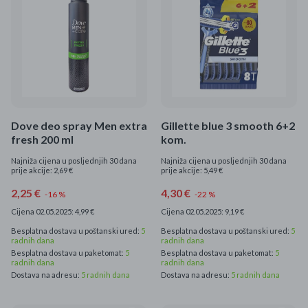
Mame i bebe
Igračke
DOM
Kućanski aparati
Dove deo spray Men extra
Gillette blue 3 smooth 6+2
fresh 200 ml
kom.
Specijalne kategorije
Najniža cijena u posljednjih 30 dana
Najniža cijena u posljednjih 30 dana
prije akcije: 2,69 €
prije akcije: 5,49 €
Čišćenje zaliha
2,25 €
4,30 €
-16 %
-22 %
Kišobrani akcija
Cijena 02.05.2025: 4,99 €
Cijena 02.05.2025: 9,19 €
Besplatna dostava u poštanski ured:
5
Besplatna dostava u poštanski ured:
5
radnih dana
Ograničena cijena
radnih dana
Besplatna dostava u paketomat:
5
Besplatna dostava u paketomat:
5
radnih dana
radnih dana
Najpopularniji proizvodi
Dostava na adresu:
5 radnih dana
Dostava na adresu:
5 radnih dana
Roba s greškom