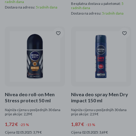
radnih dana
Besplatna dostava u paketomat:
5
Dostava na adresu:
5 radnih dana
radnih dana
Dostava na adresu:
5 radnih dana
Nivea deo roll-on Men
Nivea deo spray Men Dry
Stress protect 50 ml
impact 150 ml
Najniža cijena u posljednjih 30 dana
Najniža cijena u posljednjih 30 dana
prije akcije: 2,29 €
prije akcije: 2,19 €
1,72 €
1,87 €
-25 %
-15 %
Cijena 02.05.2025: 3,79 €
Cijena 02.05.2025: 3,69 €