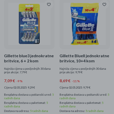
Gillette blue3 jednokratne
Gillette BlueII jednokratne
britvice, 6 + 2 kom
britvice, 10+4 kom
Najniža cijena u posljednjih 30 dana
Najniža cijena u posljednjih 30 dana
prije akcije: 7,79 €
prije akcije: 9,79 €
7,09 €
8,69 €
-9 %
-11 %
Cijena 02.05.2025: 9,29 €
Cijena 02.05.2025: 9,79 €
Besplatna dostava u poštanski ured:
5
Besplatna dostava u poštanski ured:
5
radnih dana
radnih dana
Besplatna dostava u paketomat:
5
Besplatna dostava u paketomat:
5
radnih dana
radnih dana
Dostava na adresu:
5 radnih dana
Dostava na adresu:
5 radnih dana