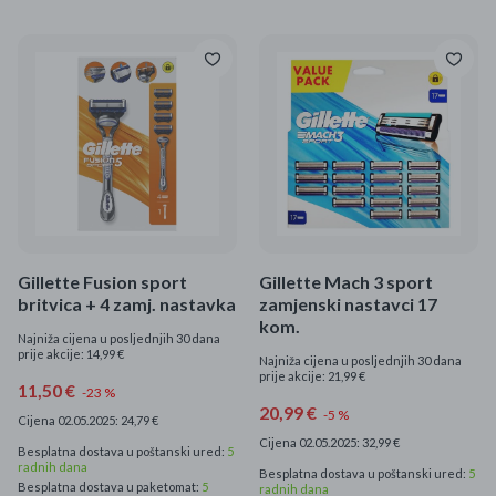
Gillette Fusion sport
Gillette Mach 3 sport
britvica + 4 zamj. nastavka
zamjenski nastavci 17
kom.
Najniža cijena u posljednjih 30 dana
prije akcije: 14,99 €
Najniža cijena u posljednjih 30 dana
prije akcije: 21,99 €
11,50 €
-23 %
20,99 €
-5 %
Cijena 02.05.2025: 24,79 €
Cijena 02.05.2025: 32,99 €
Besplatna dostava u poštanski ured:
5
radnih dana
Besplatna dostava u poštanski ured:
5
Besplatna dostava u paketomat:
5
radnih dana