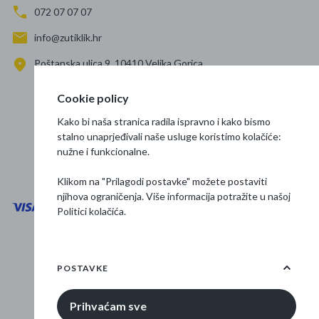
072 07 07 07
info@zutiklik.hr
Poštanska ulica 9, 10410 Velika Gorica
Zagreb
Cookie policy
Prati nas
Kako bi naša stranica radila ispravno i kako bismo
stalno unaprjeđivali naše usluge koristimo kolačiće:
nužne i funkcionalne.
Klikom na "Prilagodi postavke" možete postaviti
njihova ograničenja. Više informacija potražite u našoj
Politici kolačića
.
Opći uvjeti poslovanja
Zaštita podataka
POSTAVKE
Osnovne informacije
Prihvaćam sve
© 2026 Žuti klik