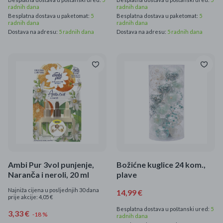
radnih dana
radnih dana
Besplatna dostava u paketomat:
5
Besplatna dostava u paketomat:
5
radnih dana
radnih dana
Dostava na adresu:
5 radnih dana
Dostava na adresu:
5 radnih dana
Ambi Pur 3vol punjenje,
Božićne kuglice 24 kom.,
Naranča i neroli, 20 ml
plave
Najniža cijena u posljednjih 30 dana
14,99 €
prije akcije: 4,05 €
Besplatna dostava u poštanski ured:
5
3,33 €
-18 %
radnih dana