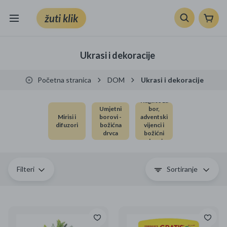
žuti klik
Sve kategorije
Ukrasi i dekoracije
Knjige, škola i ured
Početna stranica
DOM
Ukrasi i dekoracije
Mobiteli, računala i elektronika
Kuglice za
Umjetni
bor,
Mirisi i
borovi -
adventski
TV, audio i foto
difuzori
božićna
vijenci i
drvca
božićni
ukrasi
VRT I ALATI
Klik supermarket
Filteri
Sortiranje
Sport i slobodno vrijeme
Ljepota i zdravlje