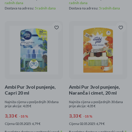
radnih dana
radnih dana
Dostava na adresu:
5 radnih dana
Dostava na adresu:
5 radnih dana
Ambi Pur 3vol punjenje,
Ambi Pur 3vol punjenje,
Capri 20 ml
Naranča i cimet, 20 ml
Najniža cijena u posljednjih 30 dana
Najniža cijena u posljednjih 30 dana
prije akcije: 4,05 €
prije akcije: 4,05 €
3,33 €
3,33 €
-18 %
-18 %
Cijena 02.05.2025: 6,79 €
Cijena 02.05.2025: 6,79 €
Besplatna dostava u poštanski ured:
5
Besplatna dostava u poštanski ured:
5