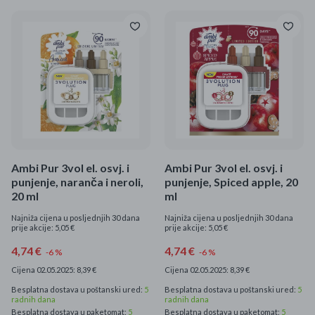
Ambi Pur 3vol el. osvj. i
Ambi Pur 3vol el. osvj. i
punjenje, naranča i neroli,
punjenje, Spiced apple, 20
20 ml
ml
Najniža cijena u posljednjih 30 dana
Najniža cijena u posljednjih 30 dana
prije akcije: 5,05 €
prije akcije: 5,05 €
4,74 €
4,74 €
-6 %
-6 %
Cijena 02.05.2025: 8,39 €
Cijena 02.05.2025: 8,39 €
Besplatna dostava u poštanski ured:
5
Besplatna dostava u poštanski ured:
5
radnih dana
radnih dana
Besplatna dostava u paketomat:
5
Besplatna dostava u paketomat:
5