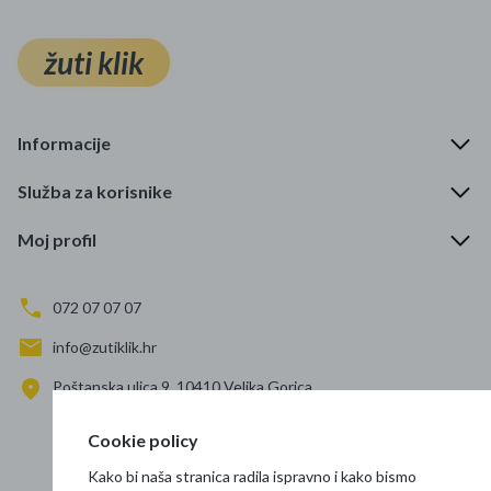
žuti klik
Informacije
Služba za korisnike
Moj profil
072 07 07 07
info@zutiklik.hr
Poštanska ulica 9, 10410 Velika Gorica
Zagreb
Cookie policy
Prati nas
Kako bi naša stranica radila ispravno i kako bismo