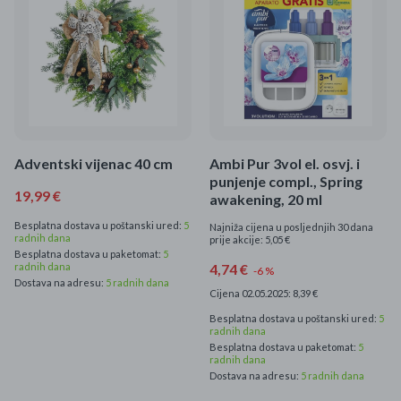
Mame i bebe
Igračke
DOM
Kućanski aparati
Adventski vijenac 40 cm
Ambi Pur 3vol el. osvj. i
punjenje compl., Spring
19,99 €
Specijalne kategorije
awakening, 20 ml
Besplatna dostava u poštanski ured:
5
Najniža cijena u posljednjih 30 dana
Čišćenje zaliha
radnih dana
prije akcije: 5,05 €
Besplatna dostava u paketomat:
5
radnih dana
4,74 €
-6 %
Kišobrani akcija
Dostava na adresu:
5 radnih dana
Cijena 02.05.2025: 8,39 €
Ograničena cijena
Besplatna dostava u poštanski ured:
5
radnih dana
Besplatna dostava u paketomat:
5
Najpopularniji proizvodi
radnih dana
Dostava na adresu:
5 radnih dana
Roba s greškom