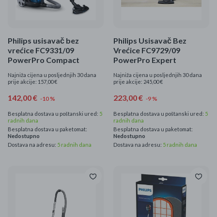
Mame i bebe
Igračke
Philips usisavač bez
Philips Usisavač Bez
vrećice FC9331/09
Vrećice FC9729/09
DOM
PowerPro Compact
PowerPro Expert
Najniža cijena u posljednjih 30 dana
Najniža cijena u posljednjih 30 dana
Kućanski aparati
prije akcije: 157,00 €
prije akcije: 245,00 €
142,00 €
223,00 €
-10 %
-9 %
Specijalne kategorije
Besplatna dostava u poštanski ured:
5
Besplatna dostava u poštanski ured:
5
radnih dana
radnih dana
Čišćenje zaliha
Besplatna dostava u paketomat:
Besplatna dostava u paketomat:
Nedostupno
Nedostupno
Dostava na adresu:
5 radnih dana
Dostava na adresu:
5 radnih dana
Kišobrani akcija
Ograničena cijena
Najpopularniji proizvodi
Roba s greškom