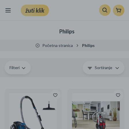
žuti klik
Sve kategorije
Philips
Knjige, škola i ured
Početna stranica
Philips
Mobiteli, računala i elektronika
TV, audio i foto
Filteri
Sortiranje
VRT I ALATI
Klik supermarket
Sport i slobodno vrijeme
Ljepota i zdravlje