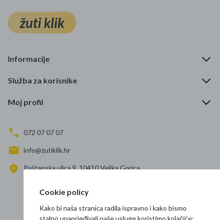
žuti klik
Informacije
Služba za korisnike
Moj profil
072 07 07 07
info@zutiklik.hr
Poštanska ulica 9, 10410 Velika Gorica
Zagreb
Cookie policy
Prati nas
Kako bi naša stranica radila ispravno i kako bismo
stalno unaprjeđivali naše usluge koristimo kolačiće: