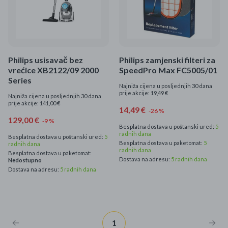
Philips usisavač bez
Philips zamjenski filteri za
vrećice XB2122/09 2000
SpeedPro Max FC5005/01
Series
Najniža cijena u posljednjih 30 dana
prije akcije: 19,49 €
Najniža cijena u posljednjih 30 dana
prije akcije: 141,00 €
14,49 €
-26 %
129,00 €
-9 %
Besplatna dostava u poštanski ured:
5
radnih dana
Besplatna dostava u poštanski ured:
5
Besplatna dostava u paketomat:
5
radnih dana
radnih dana
Besplatna dostava u paketomat:
Dostava na adresu:
5 radnih dana
Nedostupno
Dostava na adresu:
5 radnih dana
1