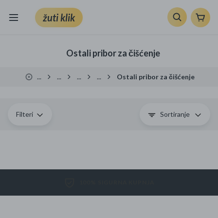
žuti klik
Sve kategorije
Ostali pribor za čišćenje
Knjige, škola i ured
...
...
...
...
Ostali pribor za čišćenje
Mobiteli, računala i elektronika
TV, audio i foto
Filteri
Sortiranje
VRT I ALATI
Klik supermarket
100% SIGURNA KUPNJA
Sport i slobodno vrijeme
Ljepota i zdravlje