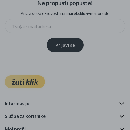
Ne propusti popuste!
Mame i bebe
Prijavi se za e-novosti i primaj ekskluzivne ponude
Igračke
DOM
Prijavi se
Kućanski aparati
Specijalne kategorije
Čišćenje zaliha
žuti klik
Kišobrani akcija
Ograničena cijena
Informacije
Najpopularniji proizvodi
Služba za korisnike
Roba s greškom
Moj profil