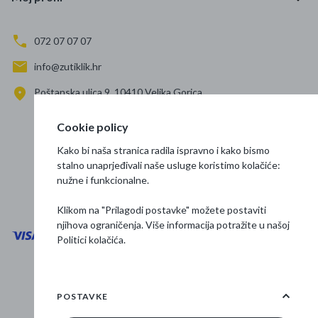
072 07 07 07
info@zutiklik.hr
Poštanska ulica 9, 10410 Velika Gorica
Zagreb
Cookie policy
Prati nas
Kako bi naša stranica radila ispravno i kako bismo
stalno unaprjeđivali naše usluge koristimo kolačiće:
nužne i funkcionalne.
Klikom na "Prilagodi postavke" možete postaviti
njihova ograničenja. Više informacija potražite u našoj
Politici kolačića
.
Opći uvjeti poslovanja
Zaštita podataka
POSTAVKE
Osnovne informacije