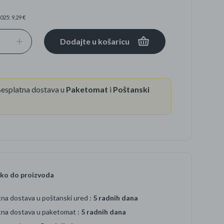
025: 9,29 €
se
Dodajte u košaricu
esplatna dostava u
Paketomat
i
Poštanski
ko do proizvoda
na dostava u poštanski ured :
5 radnih dana
tna dostava u paketomat :
5 radnih dana