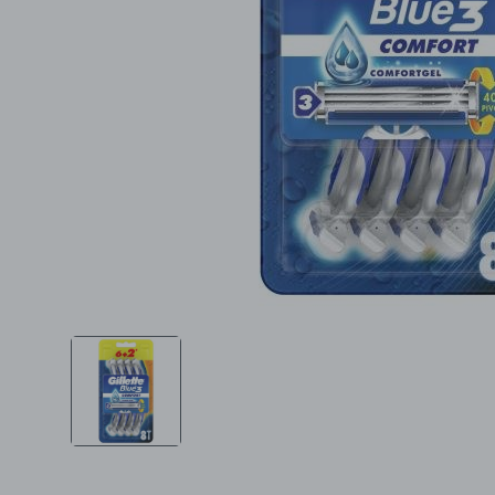
Ljepota i zdravlje
Šamponi
Mame i bebe
Igračke
DOM
Kućanski aparati
Specijalne kategorije
Čišćenje zaliha
Kišobrani akcija
Ograničena cijena