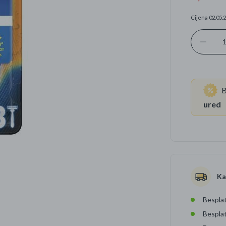
Cijena 02.05.2
Četkice za zube
Brijanje
Paste za zube
Njega lica, tijela i ko
Dezodoransi
B
ured
Ka
Besplat
Bespla