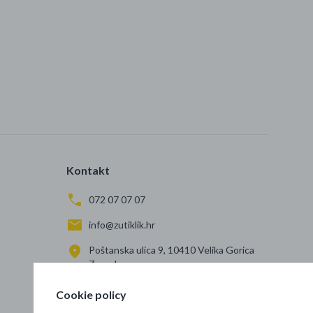
Kontakt
072 07 07 07
info@zutiklik.hr
Poštanska ulica 9, 10410 Velika Gorica
Zagreb
Cookie policy