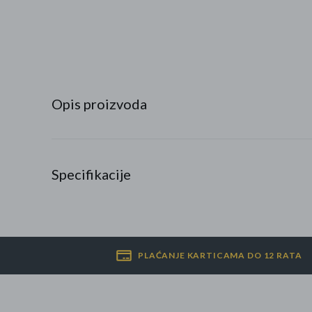
Najpopularniji proizvodi
Roba s greškom
Opis proizvoda
Specifikacije
PLAĆANJE KARTICAMA DO 12 RATA