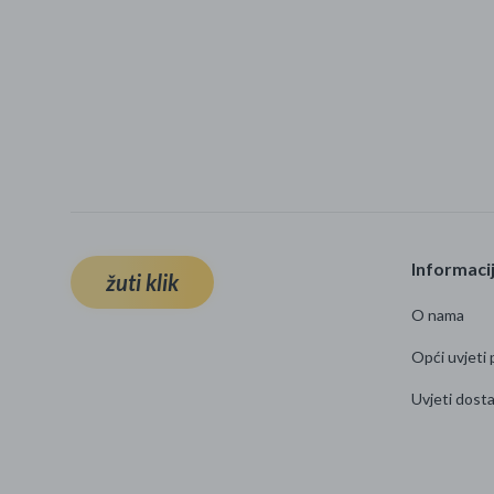
Informaci
žuti klik
O nama
Opći uvjeti 
Uvjeti dost