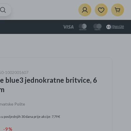
om
{{Product}}
je dodan u košaricu.
Prikaži košaricu
je
550-1002001607
zbor
te blue3 jednokratne britvice, 6
ela
i dom
om
Hrvatske Pošte
e
 u posljednjih 30 dana prije akcije: 7,79 €
vaći za
-9 %
rce