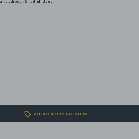
a na adresu :
5 radnih dana
VELIKI IZBOR PROIZVODA