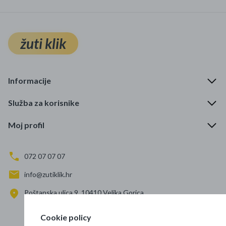
žuti klik
Informacije
Služba za korisnike
Moj profil
072 07 07 07
info@zutiklik.hr
Poštanska ulica 9, 10410 Velika Gorica
Zagreb
Cookie policy