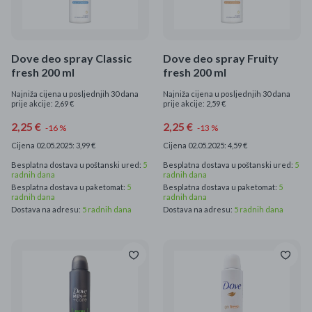
Mame i bebe
Igračke
Dove deo spray Classic
Dove deo spray Fruity
fresh 200 ml
fresh 200 ml
DOM
Najniža cijena u posljednjih 30 dana
Najniža cijena u posljednjih 30 dana
prije akcije: 2,69 €
prije akcije: 2,59 €
Kućanski aparati
2,25 €
2,25 €
-16 %
-13 %
Cijena 02.05.2025: 3,99 €
Cijena 02.05.2025: 4,59 €
Specijalne kategorije
Besplatna dostava u poštanski ured:
5
Besplatna dostava u poštanski ured:
5
radnih dana
radnih dana
Čišćenje zaliha
Besplatna dostava u paketomat:
5
Besplatna dostava u paketomat:
5
radnih dana
radnih dana
Dostava na adresu:
5 radnih dana
Dostava na adresu:
5 radnih dana
Kišobrani akcija
Ograničena cijena
Najpopularniji proizvodi
Roba s greškom