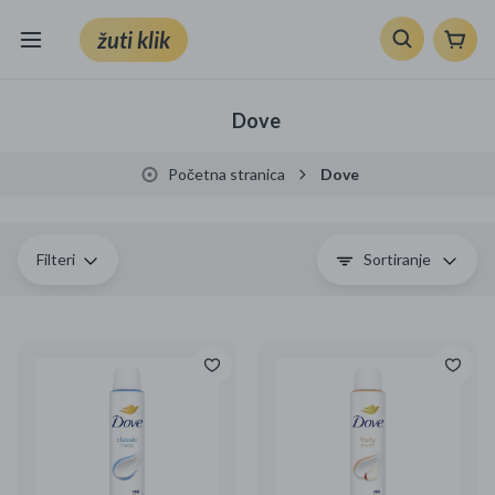
žuti klik
Sve kategorije
Dove
Knjige, škola i ured
Početna stranica
Dove
Mobiteli, računala i elektronika
TV, audio i foto
Filteri
Sortiranje
VRT I ALATI
Klik supermarket
Sport i slobodno vrijeme
Ljepota i zdravlje