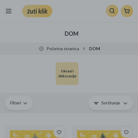
žuti klik
Sve kategorije
DOM
Knjige, škola i ured
Početna stranica
DOM
Mobiteli, računala i elektronika
Ukrasi i
TV, audio i foto
dekoracije
VRT I ALATI
Klik supermarket
Filteri
Sortiranje
Sport i slobodno vrijeme
Ljepota i zdravlje