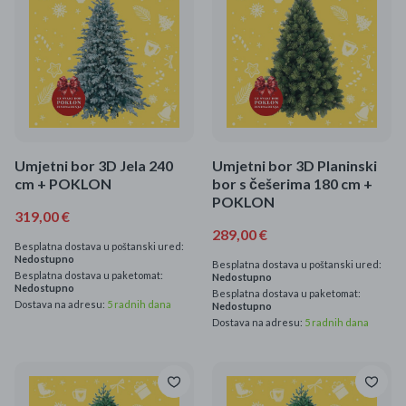
Mame i bebe
Igračke
DOM
Kućanski aparati
Umjetni bor 3D Jela 240
Umjetni bor 3D Planinski
cm + POKLON
bor s češerima 180 cm +
Specijalne kategorije
POKLON
319,00 €
289,00 €
Čišćenje zaliha
Besplatna dostava u poštanski ured:
Nedostupno
Besplatna dostava u poštanski ured:
Besplatna dostava u paketomat:
Kišobrani akcija
Nedostupno
Nedostupno
Besplatna dostava u paketomat:
Dostava na adresu:
5 radnih dana
Nedostupno
Ograničena cijena
Dostava na adresu:
5 radnih dana
Najpopularniji proizvodi
Roba s greškom