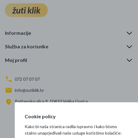
žuti klik
Informacije
Služba za korisnike
Moj profil
072 07 07 07
info@zutiklik.hr
Poštanska ulica 9, 10410 Velika Gorica
Zagreb
Cookie policy
Prati nas
Kako bi naša stranica radila ispravno i kako bismo
stalno unaprjeđivali naše usluge koristimo kolačiće: