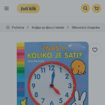
žuti klik
Sve kategorije
Početna
Knjige za djecu i mlade
Slikovnice i bojanke
Knjige, škola i ured
Mobiteli, računala i elektronika
TV, audio i foto
VRT I ALATI
Klik supermarket
Sport i slobodno vrijeme
Ljepota i zdravlje