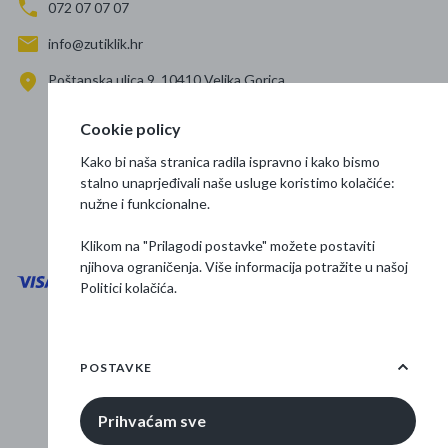
072 07 07 07
info@zutiklik.hr
Poštanska ulica 9, 10410 Velika Gorica
Zagreb
Cookie policy
Prati nas
Kako bi naša stranica radila ispravno i kako bismo
stalno unaprjeđivali naše usluge koristimo kolačiće:
nužne i funkcionalne.
Klikom na "Prilagodi postavke" možete postaviti
njihova ograničenja. Više informacija potražite u našoj
Politici kolačića
.
Opći uvjeti poslovanja
Zaštita podataka
POSTAVKE
Osnovne informacije
Prihvaćam sve
© 2026 Žuti klik