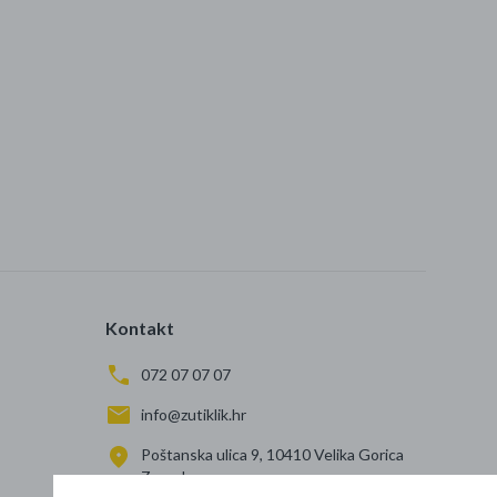
Kontakt
072 07 07 07
info@zutiklik.hr
Poštanska ulica 9, 10410 Velika Gorica
Zagreb