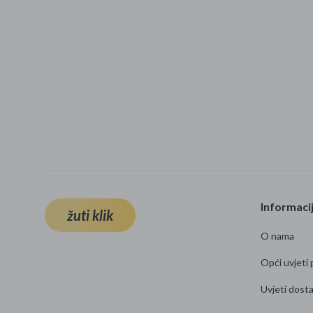
Informaci
žuti klik
O nama
Opći uvjeti 
Uvjeti dost