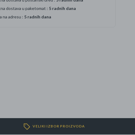
tna dostava u paketomat :
5 radnih dana
a na adresu :
5 radnih dana
VELIKI IZBOR PROIZVODA