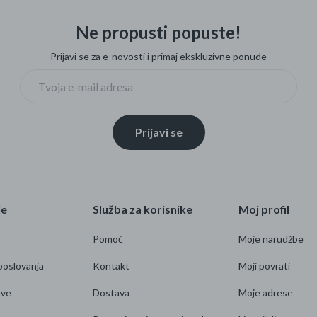
Ne propusti popuste!
Prijavi se za e-novosti i primaj ekskluzivne ponude
Prijavi se
je
Služba za korisnike
Moj profil
Pomoć
Moje narudžbe
poslovanja
Kontakt
Moji povrati
ave
Dostava
Moje adrese