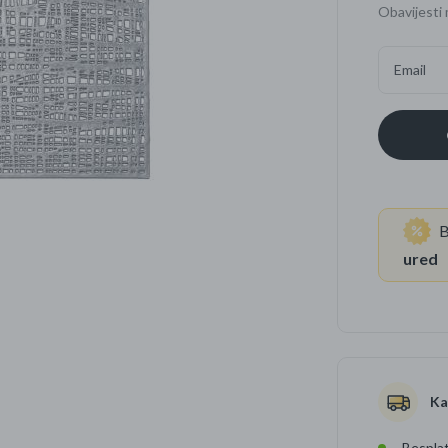
Obavijesti 
Četkice za zube
Brijanje
Email
Paste za zube
Njega lica, tijela i ko
Dezodoransi
B
ured
Ka
Besplat