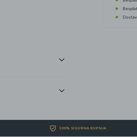
Bespla
Dostav
100% SIGURNA KUPNJA