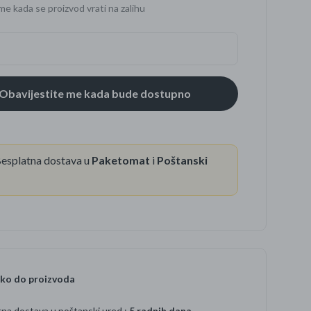
me kada se proizvod vrati na zalihu
se
esplatna dostava u
Paketomat
i
Poštanski
ko do proizvoda
na dostava u poštanski ured :
5 radnih dana