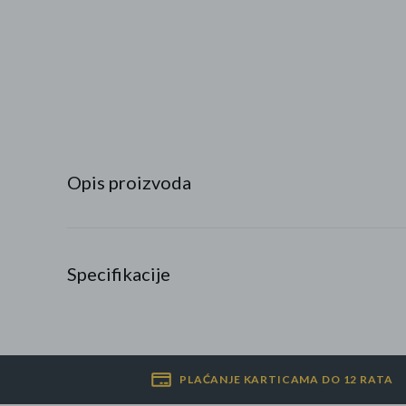
Najpopularniji proizvodi
Roba s greškom
Opis proizvoda
Specifikacije
PLAĆANJE KARTICAMA DO 12 RATA