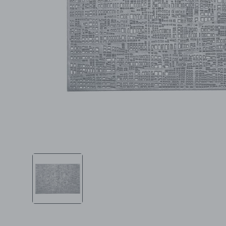
Ljepota i zdravlje
Šamponi
Mame i bebe
Igračke
DOM
Kućanski aparati
Specijalne kategorije
Čišćenje zaliha
Kišobrani akcija
Ograničena cijena