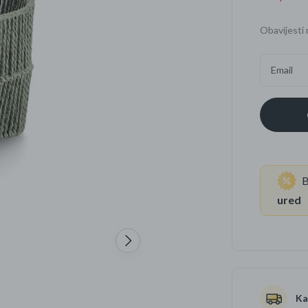
Četkice za zube
Brijanje
Obavijesti 
Paste za zube
Njega lica, tijela i ko
Email
Dezodoransi
B
ured
Ka