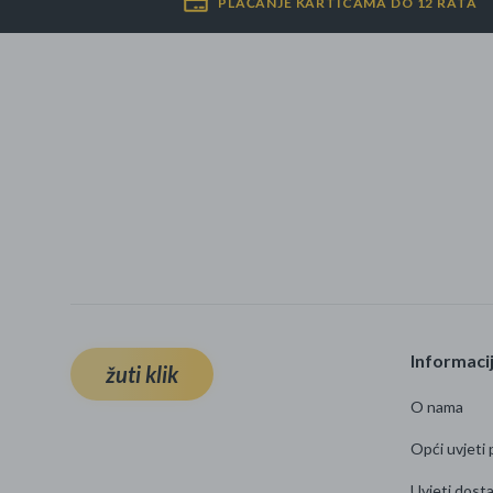
PLAĆANJE KARTICAMA DO 12 RATA
Informaci
žuti klik
O nama
Opći uvjeti 
Uvjeti dost