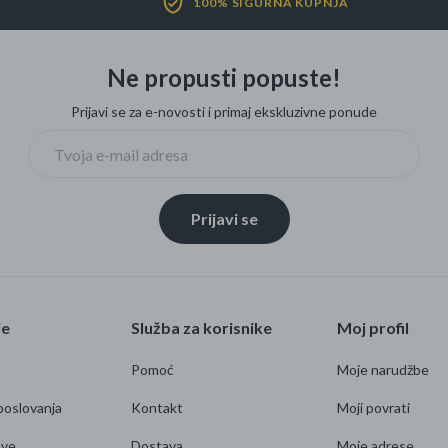
100% SIGURNA KUPNJA
Ne propusti popuste!
Prijavi se za e-novosti i primaj ekskluzivne ponude
Prijavi se
je
Služba za korisnike
Moj profil
Pomoć
Moje narudžbe
poslovanja
Kontakt
Moji povrati
ave
Dostava
Moje adrese