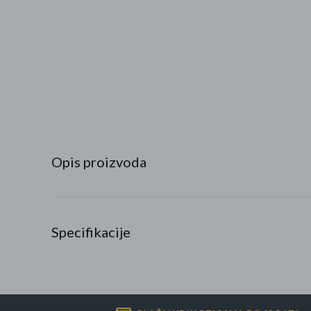
Najpopularniji proizvodi
Roba s greškom
Opis proizvoda
Specifikacije