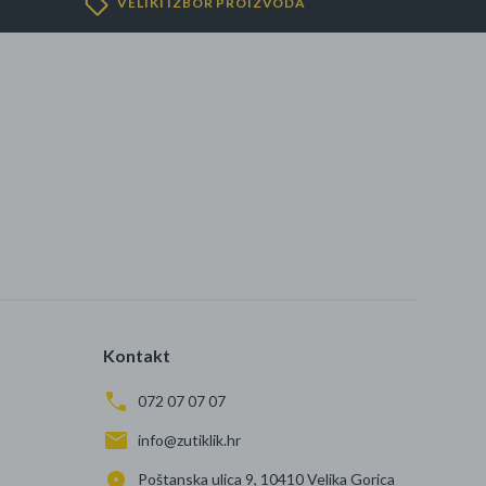
VELIKI IZBOR PROIZVODA
Kontakt
072 07 07 07
info@zutiklik.hr
Poštanska ulica 9, 10410 Velika Gorica