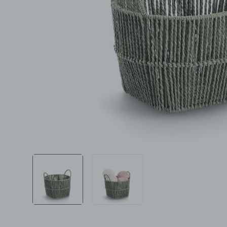
Ljepota i zdravlje
Šamponi
Mame i bebe
Igračke
DOM
Kućanski aparati
Specijalne kategorije
Čišćenje zaliha
Kišobrani akcija
Ograničena cijena