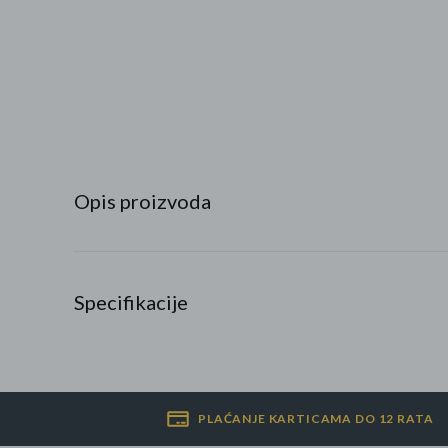
Najpopularniji proizvodi
Roba s greškom
Opis proizvoda
Specifikacije
PLAĆANJE KARTICAMA DO 12 RATA