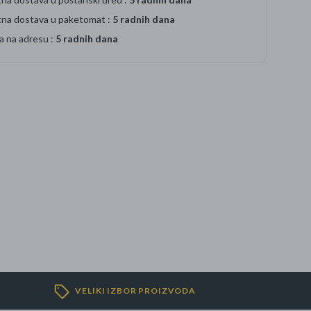
tna dostava u paketomat :
5 radnih dana
a na adresu :
5 radnih dana
VELIKI IZBOR PROIZVODA