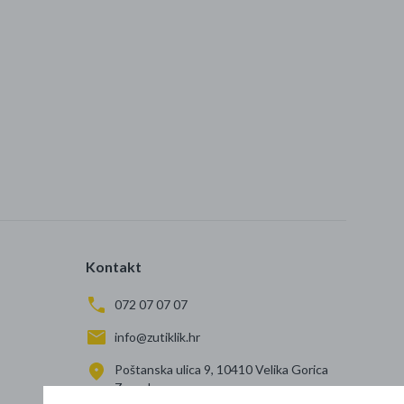
Kontakt
072 07 07 07
info@zutiklik.hr
Poštanska ulica 9, 10410 Velika Gorica
Zagreb