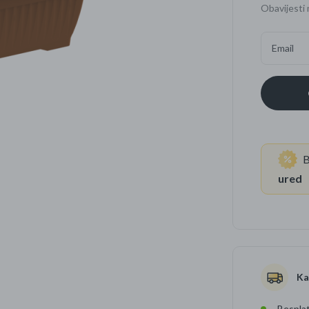
Obavijesti 
Četkice za zube
Brijanje
Email
Paste za zube
Njega lica, tijela i ko
Dezodoransi
B
ured
Ka
Besplat