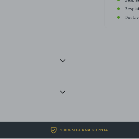
Bespla
Dostav
100% SIGURNA KUPNJA