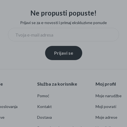
Ne propusti popuste!
Prijavi se za e-novosti i primaj ekskluzivne ponude
Prijavi se
je
Služba za korisnike
Moj profil
Pomoć
Moje narudžbe
poslovanja
Kontakt
Moji povrati
ave
Dostava
Moje adrese