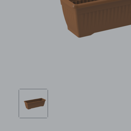
Ljepota i zdravlje
Šamponi
Mame i bebe
Igračke
DOM
Kućanski aparati
Specijalne kategorije
Čišćenje zaliha
Kišobrani akcija
Ograničena cijena