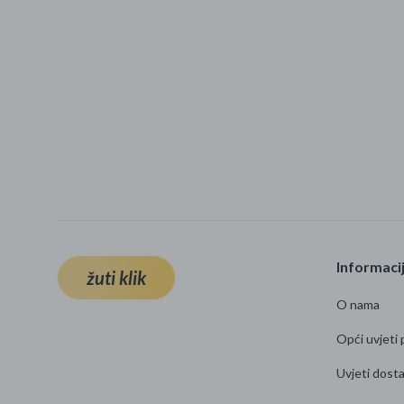
Informaci
žuti klik
O nama
Opći uvjeti 
Uvjeti dost