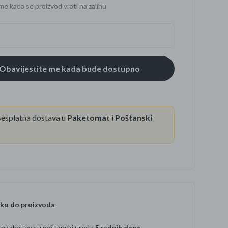
me kada se proizvod vrati na zalihu
se
esplatna dostava u
Paketomat
i
Poštanski
ko do proizvoda
na dostava u poštanski ured :
5 radnih dana