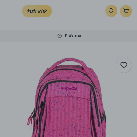
žuti klik
Sve kategorije
Početna
Knjige, škola i ured
Mobiteli, računala i elektronika
TV, audio i foto
VRT I ALATI
Klik supermarket
Sport i slobodno vrijeme
Ljepota i zdravlje