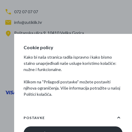
072 07 07 07
info@zutiklik.hr
Poštanska ulica 9, 10410 Velika Gorica
Zagreb
Cookie policy
Prati nas
Kako bi naša stranica radila ispravno i kako bismo
stalno unaprjeđivali naše usluge koristimo kolačiće:
nužne i funkcionalne.
Klikom na "Prilagodi postavke" možete postaviti
njihova ograničenja. Više informacija potražite u našoj
Politici kolačića
.
Opći uvjeti poslovanja
Zaštita podataka
POSTAVKE
Osnovne informacije