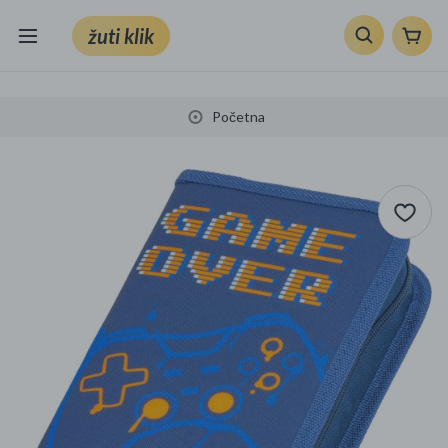
žuti klik
Sve kategorije
Početna
Knjige, škola i ured
Mobiteli, računala i elektronika
TV, audio i foto
VRT I ALATI
Klik supermarket
Sport i slobodno vrijeme
Ljepota i zdravlje