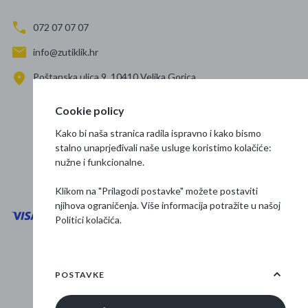
072 07 07 07
info@zutiklik.hr
Poštanska ulica 9, 10410 Velika Gorica
Zagreb
Cookie policy
Prati nas
Kako bi naša stranica radila ispravno i kako bismo
stalno unaprjeđivali naše usluge koristimo kolačiće:
nužne i funkcionalne.
Klikom na "Prilagodi postavke" možete postaviti
njihova ograničenja. Više informacija potražite u našoj
Politici kolačića
.
Opći uvjeti poslovanja
Zaštita podataka
POSTAVKE
Osnovne informacije