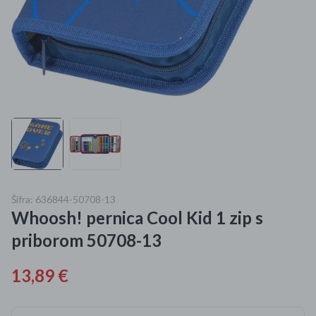
Mame i bebe
Igračke
DOM
Kućanski aparati
Specijalne kategorije
Čišćenje zaliha
Šifra: 636844-50708-13
Whoosh! pernica Cool Kid 1 zip s
Kišobrani akcija
priborom 50708-13
Ograničena cijena
13,89 €
Najpopularniji proizvodi
Roba s greškom