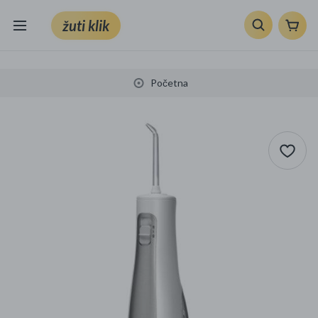
žuti klik
Sve kategorije
Početna
Knjige, škola i ured
Mobiteli, računala i elektronika
TV, audio i foto
VRT I ALATI
Klik supermarket
Sport i slobodno vrijeme
Ljepota i zdravlje