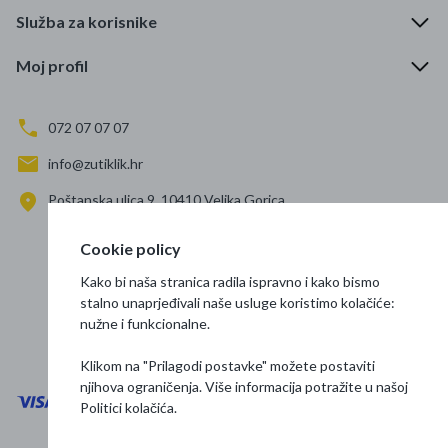
Služba za korisnike
Moj profil
072 07 07 07
info@zutiklik.hr
Poštanska ulica 9, 10410 Velika Gorica
Zagreb
Cookie policy
Prati nas
Kako bi naša stranica radila ispravno i kako bismo
stalno unaprjeđivali naše usluge koristimo kolačiće:
nužne i funkcionalne.
Klikom na "Prilagodi postavke" možete postaviti
njihova ograničenja. Više informacija potražite u našoj
Politici kolačića
.