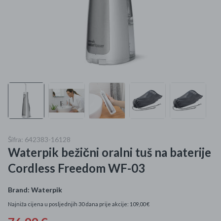
Mame i bebe
Igračke
DOM
Kućanski aparati
Specijalne kategorije
Čišćenje zaliha
Šifra: 642383-16128
Waterpik bežični oralni tuš na baterije
Kišobrani akcija
Cordless Freedom WF-03
Ograničena cijena
Brand:
Waterpik
Najpopularniji proizvodi
Najniža cijena u posljednjih 30 dana prije akcije: 109,00 €
Roba s greškom