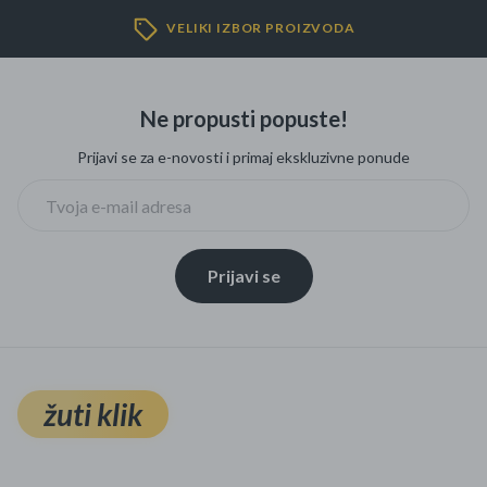
Mame i bebe
VELIKI IZBOR PROIZVODA
Igračke
Ne propusti popuste!
DOM
Prijavi se za e-novosti i primaj ekskluzivne ponude
Kućanski aparati
Specijalne kategorije
Prijavi se
Čišćenje zaliha
Kišobrani akcija
Ograničena cijena
žuti klik
Najpopularniji proizvodi
Roba s greškom