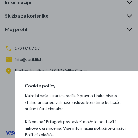
Informacije
Služba za korisnike
Moj profil
072 07 07 07
info@zutiklik.hr
Poštanska ulica 9, 10410 Velika Gorica
Zagreb
Cookie policy
Prati nas
Kako bi naša stranica radila ispravno i kako bismo
stalno unaprjeđivali naše usluge koristimo kolačiće:
nužne i funkcionalne.
Klikom na "Prilagodi postavke" možete postaviti
njihova ograničenja. Više informacija potražite u našoj
Politici kolačića
.