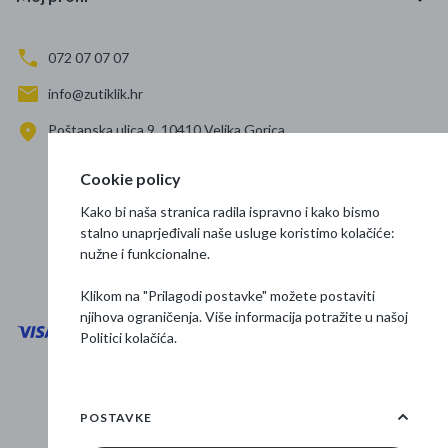
072 07 07 07
info@zutiklik.hr
Poštanska ulica 9, 10410 Velika Gorica
Zagreb
Cookie policy
Prati nas
Kako bi naša stranica radila ispravno i kako bismo
stalno unaprjeđivali naše usluge koristimo kolačiće:
nužne i funkcionalne.
Klikom na "Prilagodi postavke" možete postaviti
njihova ograničenja. Više informacija potražite u našoj
Politici kolačića
.
Opći uvjeti poslovanja
Zaštita podataka
POSTAVKE
Osnovne informacije