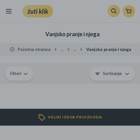
žuti klik
Sve kategorije
Vanjsko pranje i njega
Knjige, škola i ured
Početna stranica
...
...
Vanjsko pranje i njega
Mobiteli, računala i elektronika
TV, audio i foto
Filteri
Sortiranje
VRT I ALATI
Klik supermarket
VELIKI IZBOR PROIZVODA
Sport i slobodno vrijeme
Ljepota i zdravlje