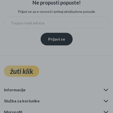
Ne propusti popuste!
Mame i bebe
Prijavi se za e-novosti i primaj ekskluzivne ponude
Igračke
DOM
Prijavi se
Kućanski aparati
Specijalne kategorije
Čišćenje zaliha
žuti klik
Kišobrani akcija
Ograničena cijena
Informacije
Najpopularniji proizvodi
Služba za korisnike
Roba s greškom
Moj profil