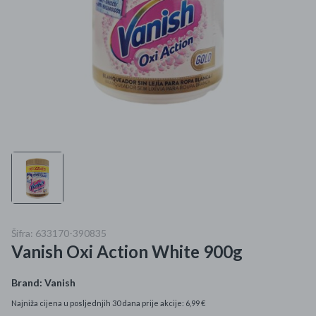
Mame i bebe
Igračke
DOM
Kućanski aparati
Specijalne kategorije
Čišćenje zaliha
Kišobrani akcija
Šifra: 633170-390835
Vanish Oxi Action White 900g
Ograničena cijena
Najpopularniji proizvodi
Brand:
Vanish
Najniža cijena u posljednjih 30 dana prije akcije: 6,99 €
Roba s greškom