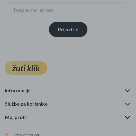
Prijavi se
žuti klik
Informacije
Služba za korisnike
Moj profil
072 07 07 07