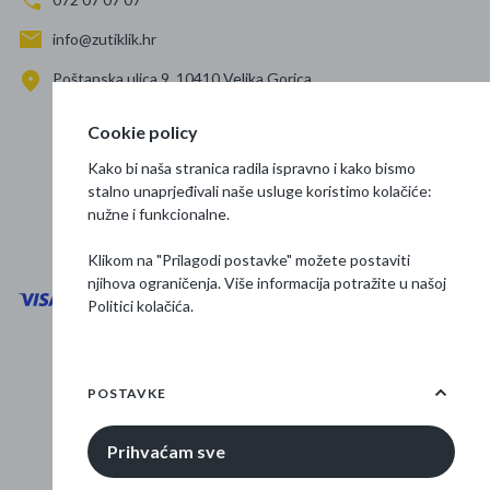
info@zutiklik.hr
Poštanska ulica 9, 10410 Velika Gorica
Zagreb
Cookie policy
Prati nas
Kako bi naša stranica radila ispravno i kako bismo
stalno unaprjeđivali naše usluge koristimo kolačiće:
nužne i funkcionalne.
Klikom na "Prilagodi postavke" možete postaviti
njihova ograničenja. Više informacija potražite u našoj
Politici kolačića
.
Opći uvjeti poslovanja
Zaštita podataka
POSTAVKE
Osnovne informacije
Prihvaćam sve
© 2026 Žuti klik