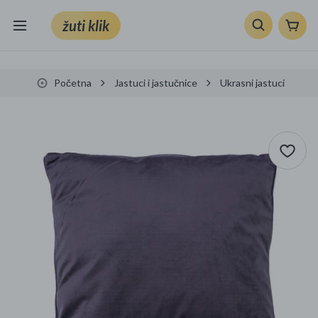
žuti klik
Sve kategorije
Početna
Jastuci i jastučnice
Ukrasni jastuci
Knjige, škola i ured
Mobiteli, računala i elektronika
TV, audio i foto
VRT I ALATI
Klik supermarket
Sport i slobodno vrijeme
Ljepota i zdravlje