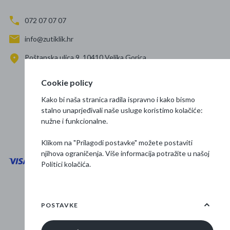
072 07 07 07
info@zutiklik.hr
Poštanska ulica 9, 10410 Velika Gorica
Zagreb
Cookie policy
Prati nas
Kako bi naša stranica radila ispravno i kako bismo
stalno unaprjeđivali naše usluge koristimo kolačiće:
nužne i funkcionalne.
Klikom na "Prilagodi postavke" možete postaviti
njihova ograničenja. Više informacija potražite u našoj
Politici kolačića
.
Opći uvjeti poslovanja
Zaštita podataka
POSTAVKE
Osnovne informacije