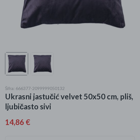
Mame i bebe
Igračke
DOM
Kućanski aparati
Specijalne kategorije
Čišćenje zaliha
Šifra: 666377-2099999050132
Ukrasni jastučić velvet 50x50 cm, pliš,
Kišobrani akcija
ljubičasto sivi
Ograničena cijena
14,86 €
Najpopularniji proizvodi
Roba s greškom