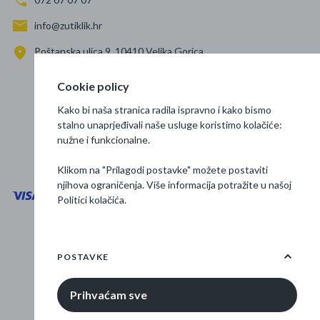
info@zutiklik.hr
Poštanska ulica 9, 10410 Velika Gorica
Zagreb
Cookie policy
Prati nas
Kako bi naša stranica radila ispravno i kako bismo
stalno unaprjeđivali naše usluge koristimo kolačiće:
nužne i funkcionalne.
Klikom na "Prilagodi postavke" možete postaviti
njihova ograničenja. Više informacija potražite u našoj
Politici kolačića
.
Opći uvjeti poslovanja
Zaštita podataka
POSTAVKE
Osnovne informacije
Prihvaćam sve
© 2026 Žuti klik