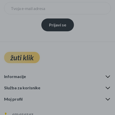
Prijavi se
žuti klik
Informacije
Služba za korisnike
Moj profil
072 07 07 07