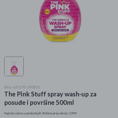
Mame i bebe
Igračke
DOM
Kućanski aparati
Specijalne kategorije
Čišćenje zaliha
Kišobrani akcija
Šifra: 633170-390833
The Pink Stuff spray wash-up za
Ograničena cijena
posuđe i površine 500ml
Najpopularniji proizvodi
Najniža cijena u posljednjih 30 dana prije akcije: 2,99 €
Roba s greškom