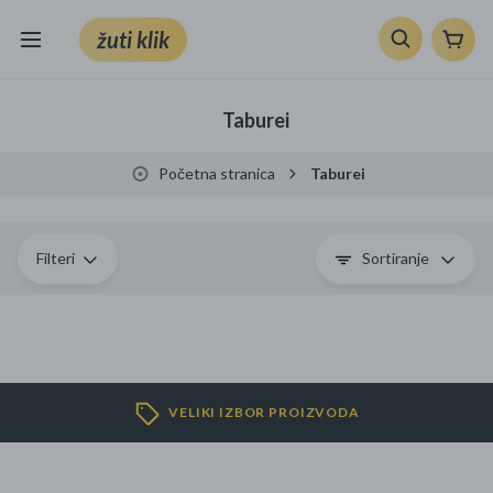
žuti klik
Sve kategorije
Taburei
Knjige, škola i ured
Početna stranica
Taburei
Mobiteli, računala i elektronika
TV, audio i foto
Filteri
Sortiranje
VRT I ALATI
Klik supermarket
VELIKI IZBOR PROIZVODA
Sport i slobodno vrijeme
Ljepota i zdravlje