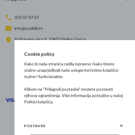
072 07 07 07
info@zutiklik.hr
Poštanska ulica 9, 10410 Velika Gorica
Zagreb
Cookie policy
Prati nas
Kako bi naša stranica radila ispravno i kako bismo
stalno unaprjeđivali naše usluge koristimo kolačiće:
nužne i funkcionalne.
Klikom na "Prilagodi postavke" možete postaviti
njihova ograničenja. Više informacija potražite u našoj
Politici kolačića
.
Opći uvjeti poslovanja
Zaštita podataka
POSTAVKE
Osnovne informacije