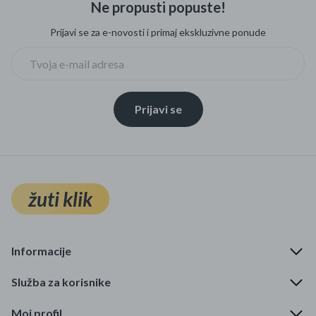
Ne propusti popuste!
Mame i bebe
Prijavi se za e-novosti i primaj ekskluzivne ponude
Igračke
DOM
Prijavi se
Kućanski aparati
Specijalne kategorije
Čišćenje zaliha
žuti klik
Kišobrani akcija
Ograničena cijena
Informacije
Najpopularniji proizvodi
Služba za korisnike
Roba s greškom
Moj profil