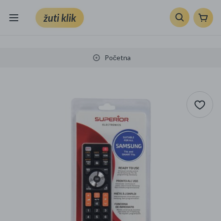
žuti klik
Sve kategorije
Početna
Knjige, škola i ured
Mobiteli, računala i elektronika
TV, audio i foto
VRT I ALATI
Klik supermarket
Sport i slobodno vrijeme
Ljepota i zdravlje