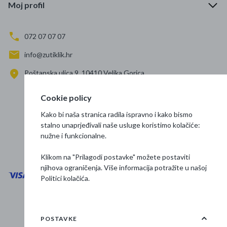
Moj profil
072 07 07 07
info@zutiklik.hr
Poštanska ulica 9, 10410 Velika Gorica
Zagreb
Cookie policy
Prati nas
Kako bi naša stranica radila ispravno i kako bismo
stalno unaprjeđivali naše usluge koristimo kolačiće:
nužne i funkcionalne.
Klikom na "Prilagodi postavke" možete postaviti
njihova ograničenja. Više informacija potražite u našoj
Politici kolačića
.
Opći uvjeti poslovanja
Zaštita podataka
POSTAVKE
Osnovne informacije