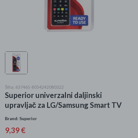
Mame i bebe
Igračke
DOM
Kućanski aparati
Specijalne kategorije
Čišćenje zaliha
Šifra: 637465-8054242080322
Superior univerzalni daljinski
Kišobrani akcija
upravljač za LG/Samsung Smart TV
Ograničena cijena
Brand:
Superior
Najpopularniji proizvodi
9,39 €
Roba s greškom