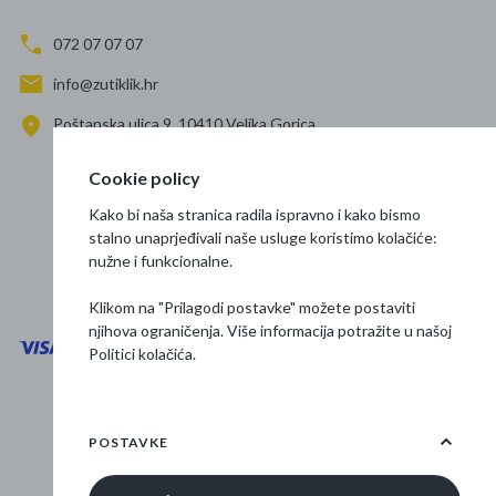
072 07 07 07
info@zutiklik.hr
Poštanska ulica 9, 10410 Velika Gorica
Zagreb
Cookie policy
Prati nas
Kako bi naša stranica radila ispravno i kako bismo
stalno unaprjeđivali naše usluge koristimo kolačiće:
nužne i funkcionalne.
Klikom na "Prilagodi postavke" možete postaviti
njihova ograničenja. Više informacija potražite u našoj
Politici kolačića
.
Opći uvjeti poslovanja
Zaštita podataka
POSTAVKE
Osnovne informacije