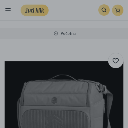
žuti klik
Sve kategorije
Početna
Knjige, škola i ured
Mobiteli, računala i elektronika
TV, audio i foto
VRT I ALATI
Klik supermarket
Sport i slobodno vrijeme
Ljepota i zdravlje