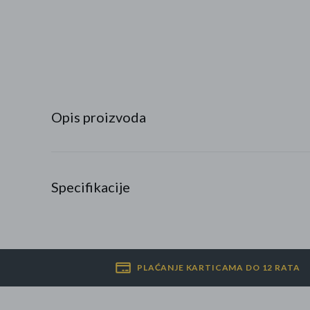
Najpopularniji proizvodi
Roba s greškom
Opis proizvoda
Specifikacije
PLAĆANJE KARTICAMA DO 12 RATA