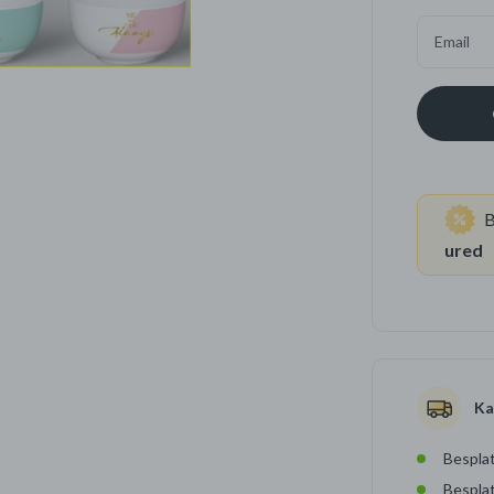
Email
Četkice za zube
Brijanje
Paste za zube
Njega lica, tijela i ko
Dezodoransi
B
ured
Ka
Besplat
Bespla