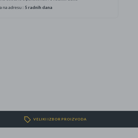
a na adresu :
5 radnih dana
VELIKI IZBOR PROIZVODA