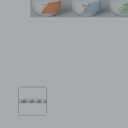
Ljepota i zdravlje
Šamponi
Mame i bebe
Igračke
DOM
Kućanski aparati
Specijalne kategorije
Čišćenje zaliha
Kišobrani akcija
Ograničena cijena