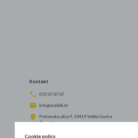
Kontakt
072 07 07 07
info@zutiklik.hr
Poštanska ulica 9, 10410 Velika Gorica
Zagreb
Cookie policy