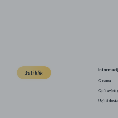
Informaci
žuti klik
O nama
Opći uvjeti 
Uvjeti dost