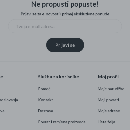
Ne propusti popuste!
Prijavi se za e-novosti i primaj ekskluzivne ponude
Prijavi se
je
Služba za korisnike
Moj profil
Pomoć
Moje narudžbe
poslovanja
Kontakt
Moji povrati
ave
Dostava
Moje adrese
Povrat i zamjena proizvoda
Lista želja