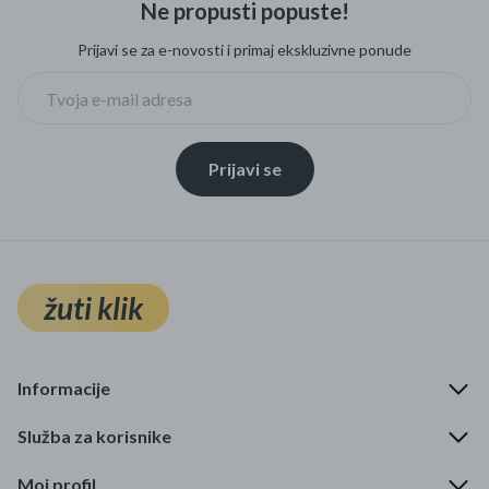
Ne propusti popuste!
Mame i bebe
Prijavi se za e-novosti i primaj ekskluzivne ponude
Igračke
DOM
Prijavi se
Kućanski aparati
Specijalne kategorije
Čišćenje zaliha
žuti klik
Kišobrani akcija
Ograničena cijena
Informacije
Najpopularniji proizvodi
Služba za korisnike
Roba s greškom
Moj profil