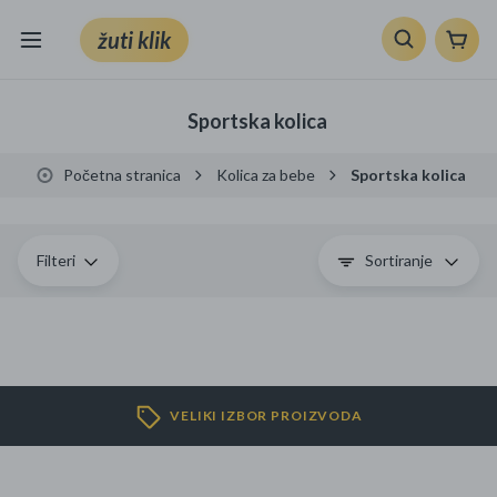
žuti klik
Sve kategorije
Sportska kolica
Knjige, škola i ured
Početna stranica
Kolica za bebe
Sportska kolica
Mobiteli, računala i elektronika
TV, audio i foto
Filteri
Sortiranje
VRT I ALATI
Klik supermarket
VELIKI IZBOR PROIZVODA
Sport i slobodno vrijeme
Ljepota i zdravlje