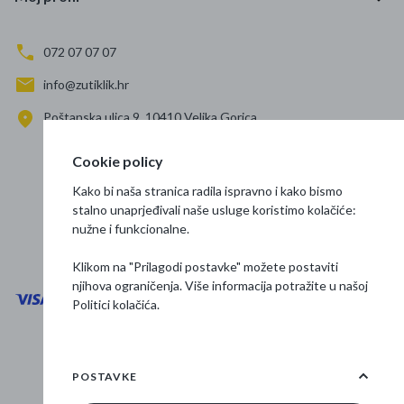
072 07 07 07
info@zutiklik.hr
Poštanska ulica 9, 10410 Velika Gorica
Zagreb
Cookie policy
Prati nas
Kako bi naša stranica radila ispravno i kako bismo
stalno unaprjeđivali naše usluge koristimo kolačiće:
nužne i funkcionalne.
Klikom na "Prilagodi postavke" možete postaviti
njihova ograničenja. Više informacija potražite u našoj
Politici kolačića
.
Opći uvjeti poslovanja
Zaštita podataka
POSTAVKE
Osnovne informacije