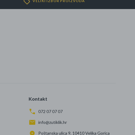
VELIKI IZBOR PROIZVODA
Kontakt
072 07 07 07
info@zutiklik.hr
Poštanska ulica 9, 10410 Velika Gorica