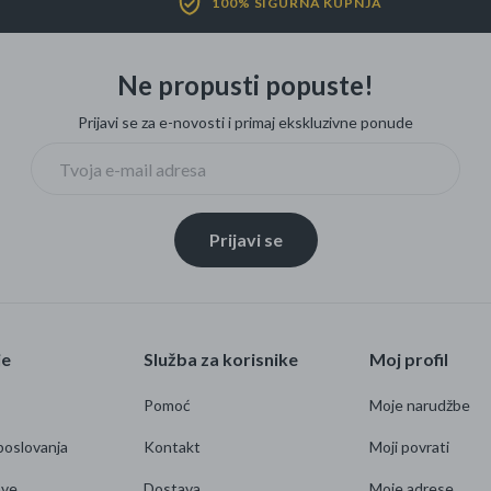
100% SIGURNA KUPNJA
Ne propusti popuste!
Prijavi se za e-novosti i primaj ekskluzivne ponude
Prijavi se
je
Služba za korisnike
Moj profil
Pomoć
Moje narudžbe
poslovanja
Kontakt
Moji povrati
ave
Dostava
Moje adrese