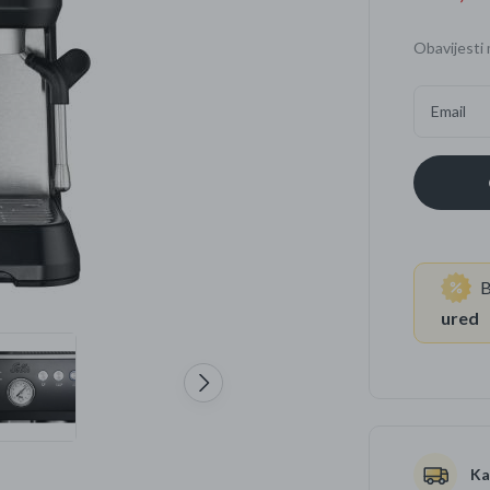
Četkice za zube
Brijanje
Obavijesti 
Paste za zube
Njega lica, tijela i ko
Email
Dezodoransi
B
ured
Ka