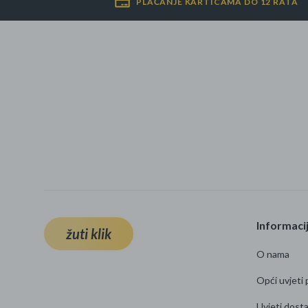
PLAĆANJE KARTICAMA DO 12 RATA
Informaci
žuti klik
O nama
Opći uvjeti 
Uvjeti dost