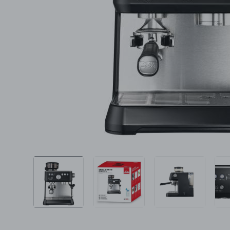
Ljepota i zdravlje
Šamponi
Mame i bebe
Igračke
DOM
Kućanski aparati
Specijalne kategorije
Čišćenje zaliha
Kišobrani akcija
Ograničena cijena