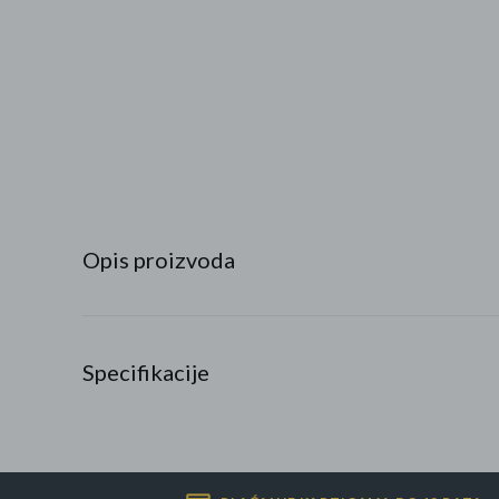
Najpopularniji proizvodi
Roba s greškom
Opis proizvoda
Specifikacije