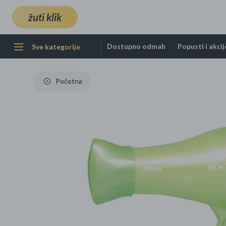
žuti klik
Svi mediji
Slika S
Dostupno odmah
Popusti i akcij
Sve kategorije
Zeleno
Knjige, škola i ured
Početna
Škola i školski pribor
Dodatni pribor za
Televizori i oprema
Bazeni i oprema
Piće
Program za plažu
Modni dodaci
Pelene i vlažne
Igračke za
Ukrasi i dekoracije
Bijela tehnika
Dostupno odmah
Njega tijela
TV, audio i
mobitele
maramice
djevojčice
elektronika
Mobiteli, računala i
Školski pribor
Antene i digitalni prijamn
Dječji bazeni
Alkoholna pića
Madraci i kolutovi za
Kišobrani
Mirisi i difuzori
Perilice posuđa
Napuhanci za ljetne rado
elektronika
Čišćenje
napuhavanje
Punjači i baterije za mobi
Pelene
Bebe i lutke
Kućanski aparati
Ostala bazenska oprema
Umjetni borovi - božićna
TV, audio i foto
drvca
Ostala oprema za mobite
Vlažne maramice
Dnevnici, notesi i ostalo
Kuglice za bor, adventski
VRT I ALATI
vijenci i božićni ukrasi
Klik supermarket
Sport i slobodno vrijeme
Njega kose