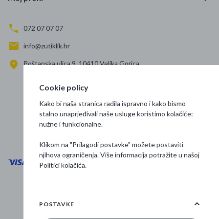
072 07 07 07
info@zutiklik.hr
Poštanska ulica 9, 10410 Velika Gorica
Zagreb
Cookie policy
Prati nas
Kako bi naša stranica radila ispravno i kako bismo
stalno unaprjeđivali naše usluge koristimo kolačiće:
nužne i funkcionalne.
Klikom na "Prilagodi postavke" možete postaviti
njihova ograničenja. Više informacija potražite u našoj
Politici kolačića
.
Opći uvjeti poslovanja
Zaštita podataka
POSTAVKE
Osnovne informacije