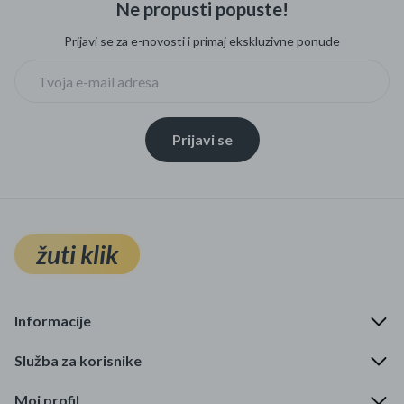
Ne propusti popuste!
Mame i bebe
Prijavi se za e-novosti i primaj ekskluzivne ponude
Igračke
DOM
Prijavi se
Kućanski aparati
Specijalne kategorije
Čišćenje zaliha
žuti klik
Kišobrani akcija
Ograničena cijena
Informacije
Najpopularniji proizvodi
Služba za korisnike
Roba s greškom
Moj profil