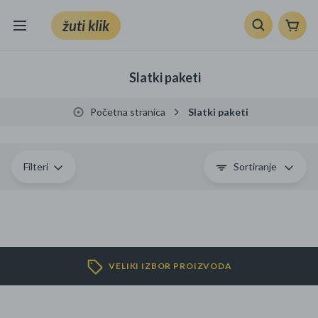
žuti klik
Sve kategorije
Slatki paketi
Knjige, škola i ured
Početna stranica
Slatki paketi
Mobiteli, računala i elektronika
TV, audio i foto
Filteri
Sortiranje
VRT I ALATI
Klik supermarket
VELIKI IZBOR PROIZVODA
Sport i slobodno vrijeme
Ljepota i zdravlje