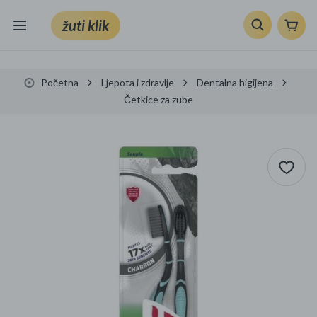
žuti klik
Sve kategorije
Početna
Ljepota i zdravlje
Dentalna higijena
Knjige, škola i ured
Četkice za zube
Mobiteli, računala i elektronika
TV, audio i foto
VRT I ALATI
Klik supermarket
Sport i slobodno vrijeme
Ljepota i zdravlje