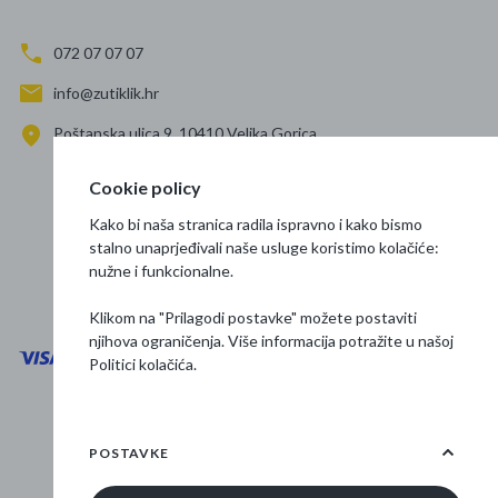
072 07 07 07
info@zutiklik.hr
Poštanska ulica 9, 10410 Velika Gorica
Zagreb
Cookie policy
Prati nas
Kako bi naša stranica radila ispravno i kako bismo
stalno unaprjeđivali naše usluge koristimo kolačiće:
nužne i funkcionalne.
Klikom na "Prilagodi postavke" možete postaviti
njihova ograničenja. Više informacija potražite u našoj
Politici kolačića
.
Opći uvjeti poslovanja
Zaštita podataka
POSTAVKE
Osnovne informacije