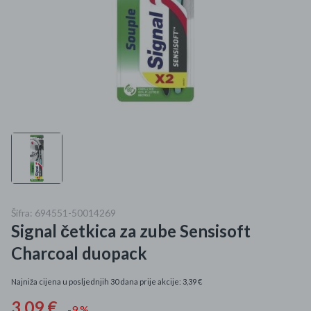
Mame i bebe
Igračke
DOM
Kućanski aparati
Specijalne kategorije
Čišćenje zaliha
Šifra: 694551-50014269
Kišobrani akcija
Signal četkica za zube Sensisoft
Ograničena cijena
Charcoal duopack
Najpopularniji proizvodi
Najniža cijena u posljednjih 30 dana prije akcije: 3,39 €
3,09 €
Roba s greškom
-9 %