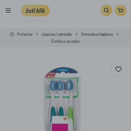
žuti klik
Sve kategorije
Početna
Ljepota i zdravlje
Dentalna higijena
Knjige, škola i ured
Četkice za zube
Mobiteli, računala i elektronika
TV, audio i foto
VRT I ALATI
Klik supermarket
Sport i slobodno vrijeme
Ljepota i zdravlje