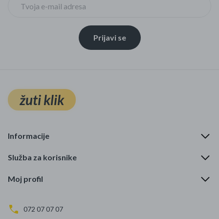
Prijavi se
žuti klik
Informacije
Služba za korisnike
Moj profil
072 07 07 07