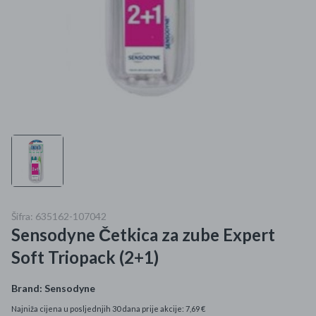
Mame i bebe
Igračke
DOM
Kućanski aparati
Specijalne kategorije
Čišćenje zaliha
Šifra: 635162-107042
Kišobrani akcija
Sensodyne Četkica za zube Expert
Ograničena cijena
Soft Triopack (2+1)
Najpopularniji proizvodi
Brand:
Sensodyne
Najniža cijena u posljednjih 30 dana prije akcije: 7,69 €
Roba s greškom