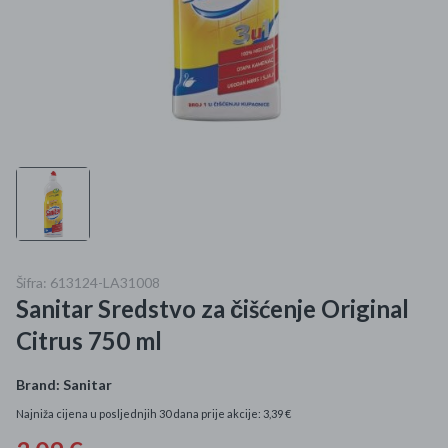
Mame i bebe
Igračke
DOM
Kućanski aparati
Specijalne kategorije
Čišćenje zaliha
Šifra: 613124-LA31008
Sanitar Sredstvo za čišćenje Original
Kišobrani akcija
Citrus 750 ml
Ograničena cijena
Brand:
Sanitar
Najpopularniji proizvodi
Najniža cijena u posljednjih 30 dana prije akcije: 3,39 €
Roba s greškom