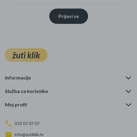
Prijavi se
žuti klik
Informacije
Služba za korisnike
Moj profil
072 07 07 07
info@zutiklik.hr