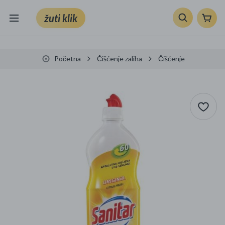
žuti klik
Sve kategorije
Početna
Čišćenje zaliha
Čišćenje
Knjige, škola i ured
Mobiteli, računala i elektronika
TV, audio i foto
VRT I ALATI
Klik supermarket
Sport i slobodno vrijeme
Ljepota i zdravlje