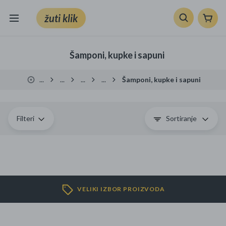
žuti klik
Sve kategorije
Šamponi, kupke i sapuni
Knjige, škola i ured
...
...
...
...
Šamponi, kupke i sapuni
Mobiteli, računala i elektronika
TV, audio i foto
Filteri
Sortiranje
VRT I ALATI
Klik supermarket
VELIKI IZBOR PROIZVODA
Sport i slobodno vrijeme
Ljepota i zdravlje