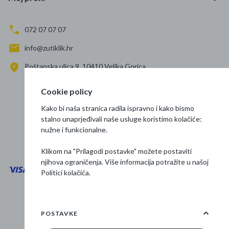
072 07 07 07
info@zutiklik.hr
Poštanska ulica 9, 10410 Velika Gorica
Zagreb
Cookie policy
Prati nas
Kako bi naša stranica radila ispravno i kako bismo
stalno unaprjeđivali naše usluge koristimo kolačiće:
nužne i funkcionalne.
Klikom na "Prilagodi postavke" možete postaviti
njihova ograničenja. Više informacija potražite u našoj
Politici kolačića
.
Opći uvjeti poslovanja
Zaštita podataka
POSTAVKE
Osnovne informacije