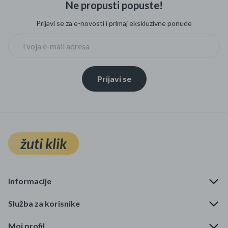
Ne propusti popuste!
Mame i bebe
Prijavi se za e-novosti i primaj ekskluzivne ponude
Igračke
DOM
Prijavi se
Kućanski aparati
Specijalne kategorije
Čišćenje zaliha
žuti klik
Kišobrani akcija
Ograničena cijena
Informacije
Najpopularniji proizvodi
Služba za korisnike
Roba s greškom
Moj profil