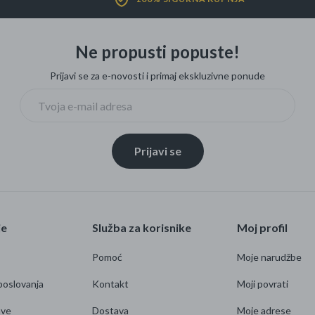
Četkice za zube
Brijanje
Ne propusti popuste!
Paste za zube
Njega lica, tijela i ko
Prijavi se za e-novosti i primaj ekskluzivne ponude
Dezodoransi
Prijavi se
je
Služba za korisnike
Moj profil
Pomoć
Moje narudžbe
poslovanja
Kontakt
Moji povrati
ave
Dostava
Moje adrese