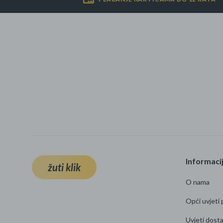
Ljepota i zdravlje
Šamponi
Mame i bebe
Igračke
DOM
Kućanski aparati
Specijalne kategorije
Informaci
žuti klik
Čišćenje zaliha
O nama
Kišobrani akcija
Opći uvjeti 
Uvjeti dost
Ograničena cijena