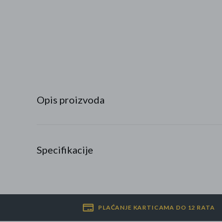
Najpopularniji proizvodi
Roba s greškom
Opis proizvoda
Specifikacije
PLAĆANJE KARTICAMA DO 12 RATA