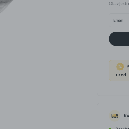
Obavijesti 
Četkice za zube
Brijanje
Email
Paste za zube
Njega lica, tijela i ko
Dezodoransi
B
ured
Ka
Besplat