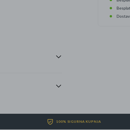
Bespla
Dostav
100% SIGURNA KUPNJA