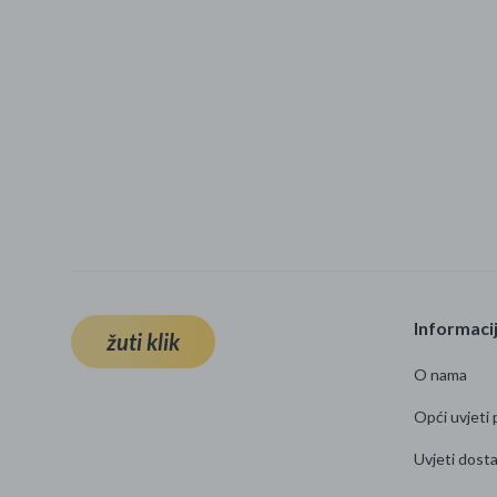
Informaci
žuti klik
O nama
Opći uvjeti 
Uvjeti dost