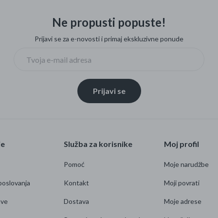
Ne propusti popuste!
Prijavi se za e-novosti i primaj ekskluzivne ponude
Prijavi se
je
Služba za korisnike
Moj profil
Pomoć
Moje narudžbe
poslovanja
Kontakt
Moji povrati
ave
Dostava
Moje adrese