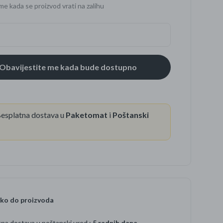
me kada se proizvod vrati na zalihu
se
esplatna dostava u
Paketomat
i
Poštanski
ko do proizvoda
na dostava u poštanski ured :
5 radnih dana