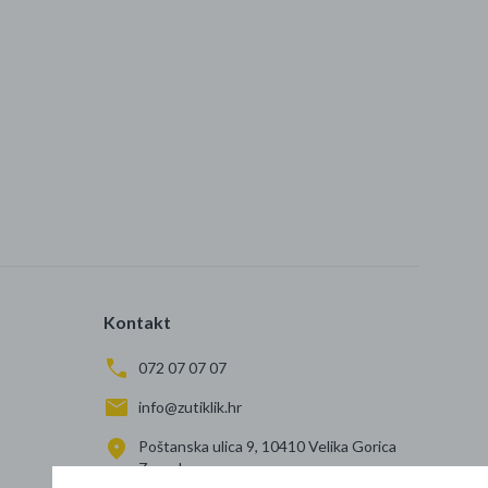
Kontakt
072 07 07 07
info@zutiklik.hr
Poštanska ulica 9, 10410 Velika Gorica
Zagreb