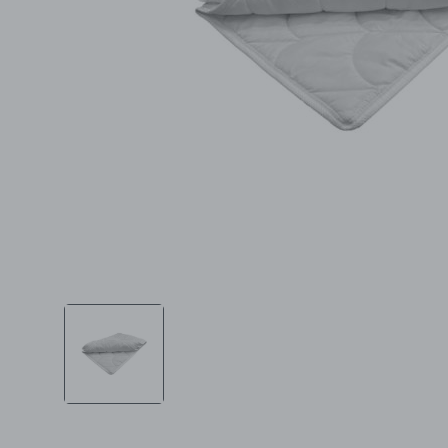
Ljepota i zdravlje
Šamponi
Mame i bebe
Igračke
DOM
Kućanski aparati
Specijalne kategorije
Čišćenje zaliha
Kišobrani akcija
Ograničena cijena