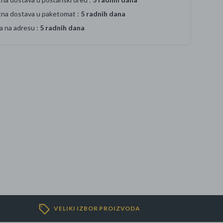
tna dostava u paketomat :
5 radnih dana
a na adresu :
5 radnih dana
VELIKI IZBOR PROIZVODA