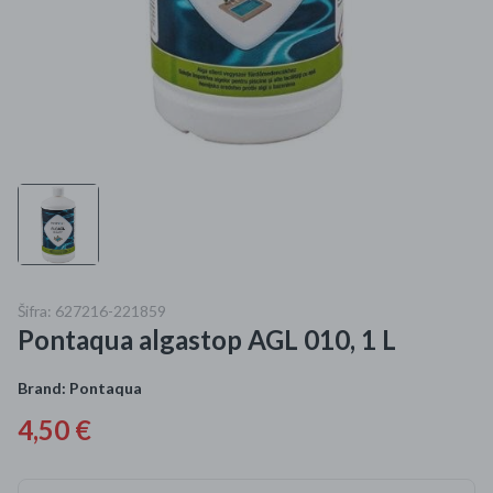
Mame i bebe
Igračke
DOM
Kućanski aparati
Specijalne kategorije
Čišćenje zaliha
Šifra: 627216-221859
Pontaqua algastop AGL 010, 1 L
Kišobrani akcija
Ograničena cijena
Brand:
Pontaqua
4,50 €
Najpopularniji proizvodi
Roba s greškom