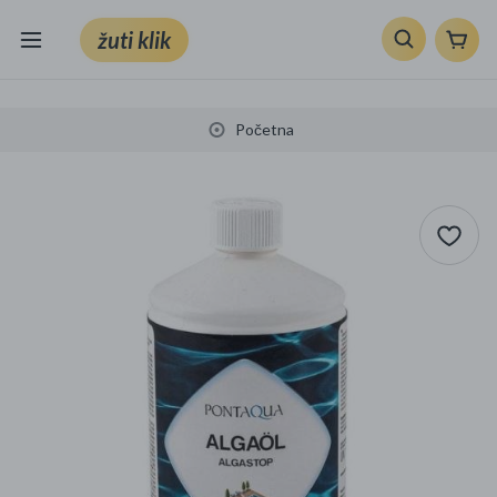
žuti klik
Sve kategorije
Početna
Knjige, škola i ured
Mobiteli, računala i elektronika
TV, audio i foto
VRT I ALATI
Klik supermarket
Sport i slobodno vrijeme
Ljepota i zdravlje