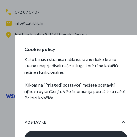
072 07 07 07
info@zutiklik.hr
Poštanska ulica 9, 10410 Velika Gorica
Zagreb
Cookie policy
Prati nas
Kako bi naša stranica radila ispravno i kako bismo
stalno unaprjeđivali naše usluge koristimo kolačiće:
nužne i funkcionalne.
Klikom na "Prilagodi postavke" možete postaviti
njihova ograničenja. Više informacija potražite u našoj
Politici kolačića
.
Opći uvjeti poslovanja
Zaštita podataka
POSTAVKE
Osnovne informacije