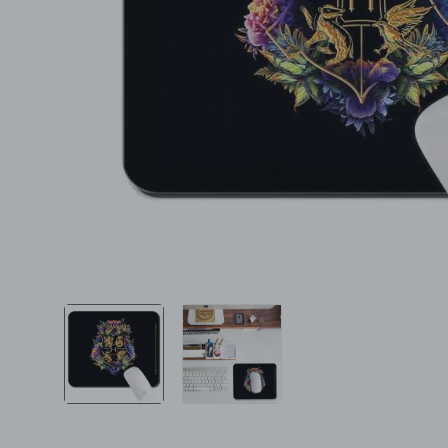
Ljepota i zdravlje
Šamponi
Mame i bebe
Igračke
DOM
Kućanski aparati
Specijalne kategorije
Čišćenje zaliha
Kišobrani akcija
Ograničena cijena