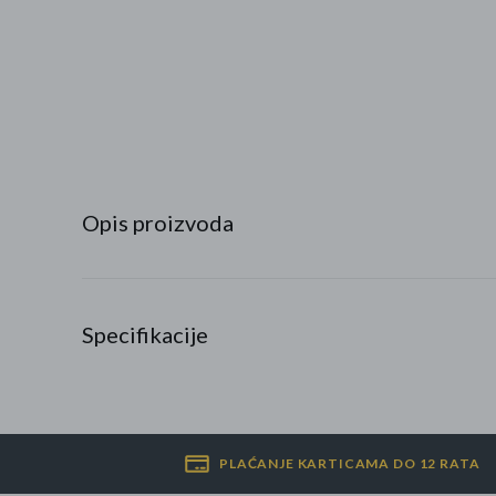
Najpopularniji proizvodi
Roba s greškom
Opis proizvoda
Specifikacije
PLAĆANJE KARTICAMA DO 12 RATA