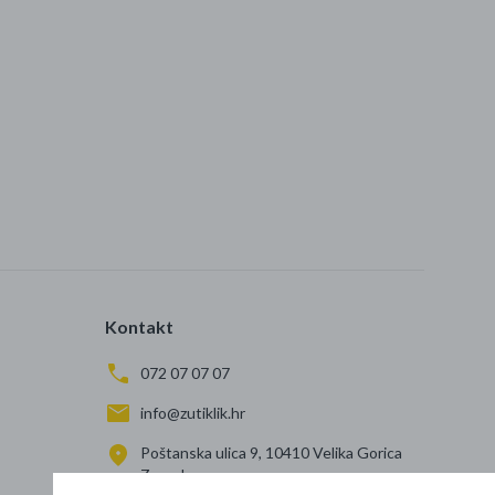
Kontakt
072 07 07 07
info@zutiklik.hr
Poštanska ulica 9, 10410 Velika Gorica
Zagreb