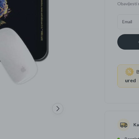
Obavijesti 
Četkice za zube
Brijanje
Email
Paste za zube
Njega lica, tijela i ko
Dezodoransi
B
ured
Ka
Besplat