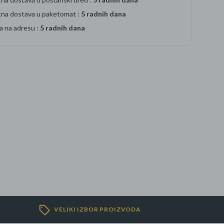
tna dostava u paketomat :
5 radnih dana
a na adresu :
5 radnih dana
VELIKI IZBOR PROIZVODA