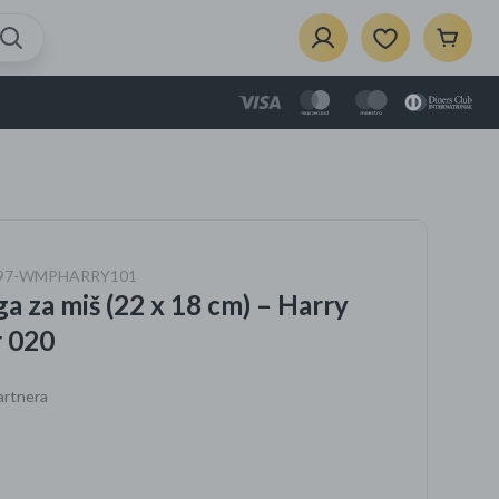
 020
{{Product}}
je dodan u košaricu.
Prikaži košaricu
je
4897-WMPHARRY101
zbor
a za miš (22 x 18 cm) – Harry
ela
i dom
r 020
artnera
e
vaći za
rce