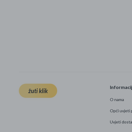
Informaci
žuti klik
O nama
Opći uvjeti 
Uvjeti dost