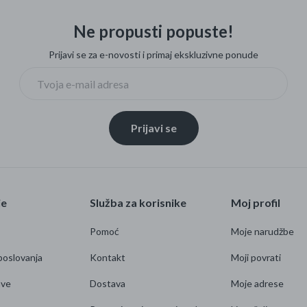
Ne propusti popuste!
Prijavi se za e-novosti i primaj ekskluzivne ponude
Prijavi se
je
Služba za korisnike
Moj profil
Pomoć
Moje narudžbe
poslovanja
Kontakt
Moji povrati
ave
Dostava
Moje adrese