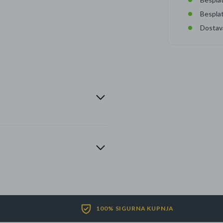
Bespla
Dostav
100% SIGURNA KUPNJA