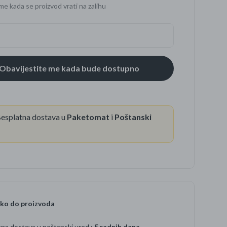
me kada se proizvod vrati na zalihu
se
esplatna dostava u
Paketomat
i
Poštanski
ko do proizvoda
na dostava u poštanski ured :
5 radnih dana