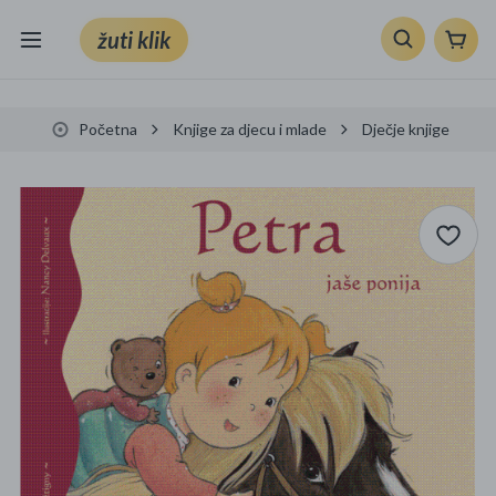
žuti klik
Sve kategorije
Početna
Knjige za djecu i mlade
Dječje knjige
Knjige, škola i ured
Mobiteli, računala i elektronika
TV, audio i foto
VRT I ALATI
Klik supermarket
Sport i slobodno vrijeme
Ljepota i zdravlje