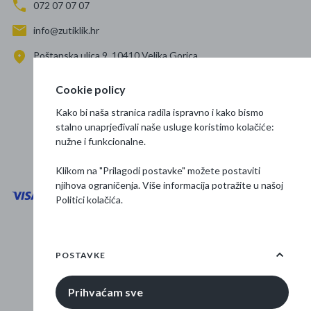
072 07 07 07
info@zutiklik.hr
Poštanska ulica 9, 10410 Velika Gorica
Zagreb
Cookie policy
Prati nas
Kako bi naša stranica radila ispravno i kako bismo
stalno unaprjeđivali naše usluge koristimo kolačiće:
nužne i funkcionalne.
Klikom na "Prilagodi postavke" možete postaviti
njihova ograničenja. Više informacija potražite u našoj
Politici kolačića
.
Opći uvjeti poslovanja
Zaštita podataka
POSTAVKE
Osnovne informacije
Prihvaćam sve
© 2026 Žuti klik