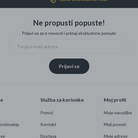
Četkice za zube
Brijanje
Ne propusti popuste!
Paste za zube
Njega lica, tijela i ko
Prijavi se za e-novosti i primaj ekskluzivne ponude
Dezodoransi
Prijavi se
je
Služba za korisnike
Moj profil
Pomoć
Moje narudžbe
poslovanja
Kontakt
Moji povrati
ave
Dostava
Moje adrese