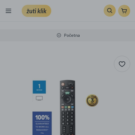
žuti klik
Sve kategorije
Početna
Knjige, škola i ured
Mobiteli, računala i elektronika
TV, audio i foto
VRT I ALATI
Klik supermarket
Sport i slobodno vrijeme
Ljepota i zdravlje