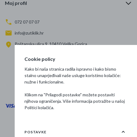
Moj profil
072 07 07 07
info@zutiklik.hr
Poštanska ulica 9, 10410 Velika Gorica
Zagreb
Cookie policy
Prati nas
Kako bi naša stranica radila ispravno i kako bismo
stalno unaprjeđivali naše usluge koristimo kolačiće:
nužne i funkcionalne.
Klikom na "Prilagodi postavke" možete postaviti
njihova ograničenja. Više informacija potražite u našoj
Politici kolačića
.
Opći uvjeti poslovanja
Zaštita podataka
POSTAVKE
Osnovne informacije