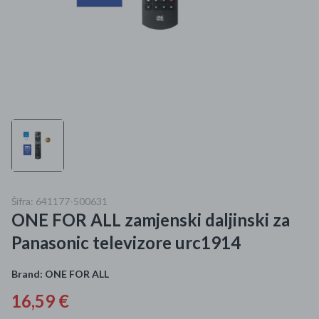
Mame i bebe
Igračke
DOM
Kućanski aparati
Specijalne kategorije
Čišćenje zaliha
Šifra: 641177-500631
ONE FOR ALL zamjenski daljinski za
Kišobrani akcija
Panasonic televizore urc1914
Ograničena cijena
Brand:
ONE FOR ALL
Najpopularniji proizvodi
16,59 €
Roba s greškom