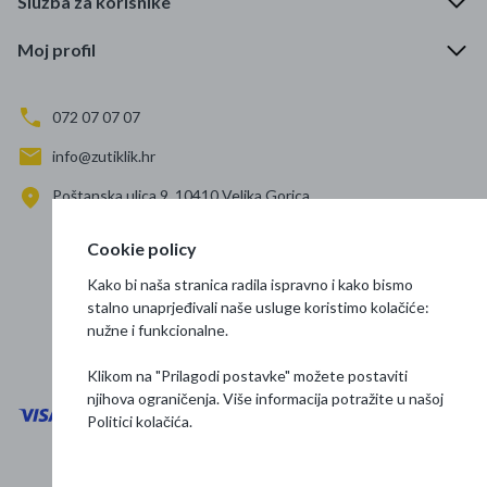
Služba za korisnike
Moj profil
072 07 07 07
info@zutiklik.hr
Poštanska ulica 9, 10410 Velika Gorica
Zagreb
Cookie policy
Prati nas
Kako bi naša stranica radila ispravno i kako bismo
stalno unaprjeđivali naše usluge koristimo kolačiće:
nužne i funkcionalne.
Klikom na "Prilagodi postavke" možete postaviti
njihova ograničenja. Više informacija potražite u našoj
Politici kolačića
.
Opći uvjeti poslovanja
Zaštita podataka