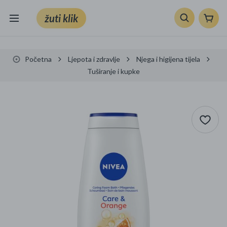
žuti klik
Sve kategorije
Početna
Ljepota i zdravlje
Njega i higijena tijela
Knjige, škola i ured
Tuširanje i kupke
Mobiteli, računala i elektronika
TV, audio i foto
VRT I ALATI
Klik supermarket
Sport i slobodno vrijeme
Ljepota i zdravlje