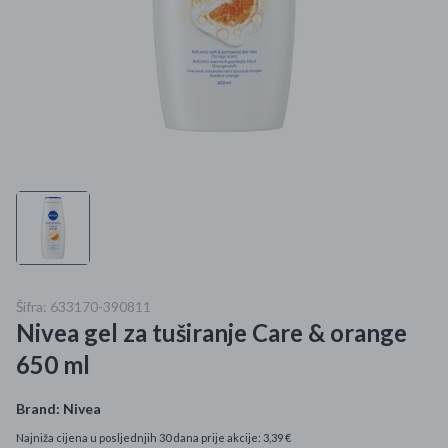
Mame i bebe
Igračke
DOM
Kućanski aparati
Specijalne kategorije
Čišćenje zaliha
Šifra: 633170-390811
Kišobrani akcija
Nivea gel za tuširanje Care & orange
Ograničena cijena
650 ml
Najpopularniji proizvodi
Brand:
Nivea
Najniža cijena u posljednjih 30 dana prije akcije: 3,39 €
Roba s greškom