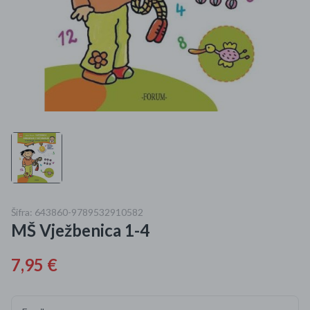
Mame i bebe
Igračke
DOM
Kućanski aparati
Specijalne kategorije
Čišćenje zaliha
Šifra: 643860-9789532910582
Kišobrani akcija
MŠ Vježbenica 1-4
Ograničena cijena
7,95 €
Najpopularniji proizvodi
Roba s greškom