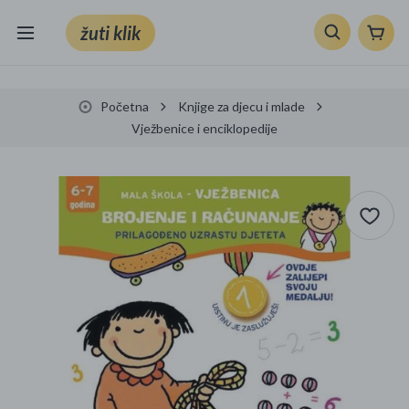
žuti klik
Sve kategorije
Početna
Knjige za djecu i mlade
Knjige, škola i ured
Vježbenice i enciklopedije
Mobiteli, računala i elektronika
TV, audio i foto
VRT I ALATI
Klik supermarket
Sport i slobodno vrijeme
Ljepota i zdravlje