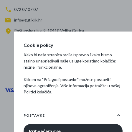
072 07 07 07
info@zutiklik.hr
Poštanska ulica 9, 10410 Velika Gorica
Zagreb
Cookie policy
Prati nas
Kako bi naša stranica radila ispravno i kako bismo
stalno unaprjeđivali naše usluge koristimo kolačiće:
nužne i funkcionalne.
Klikom na "Prilagodi postavke" možete postaviti
njihova ograničenja. Više informacija potražite u našoj
Politici kolačića
.
Opći uvjeti poslovanja
Zaštita podataka
POSTAVKE
Osnovne informacije
Prihvaćam sve