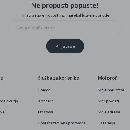
Ne propusti popuste!
Prijavi se za e-novosti i primaj ekskluzivne ponude
Prijavi se
je
Služba za korisnike
Moj profil
Pomoć
Moje narudžbe
poslovanja
Kontakt
Moji povrati
ave
Dostava
Moje adrese
Povrat i zamjena proizvoda
Lista želja