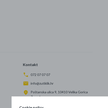
Kontakt
072 07 07 07
info@zutiklik.hr
Poštanska ulica 9, 10410 Velika Gorica
Zagreb
Cookie policy