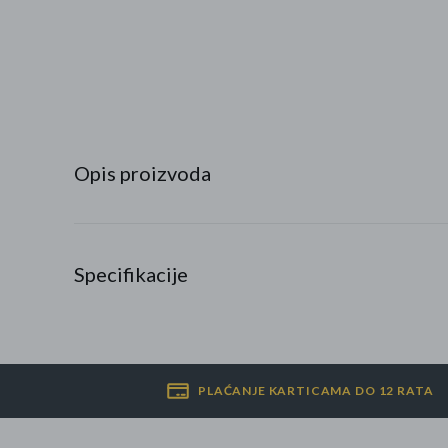
Najpopularniji proizvodi
Roba s greškom
Opis proizvoda
Specifikacije
PLAĆANJE KARTICAMA DO 12 RATA