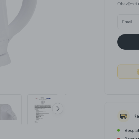
Obavijesti 
Četkice za zube
Brijanje
Email
Paste za zube
Njega lica, tijela i ko
Dezodoransi
Ka
Besplat
Bespla