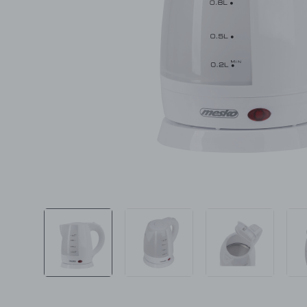
Ljepota i zdravlje
Šamponi
Mame i bebe
Igračke
DOM
Kućanski aparati
Specijalne kategorije
Čišćenje zaliha
Kišobrani akcija
Ograničena cijena