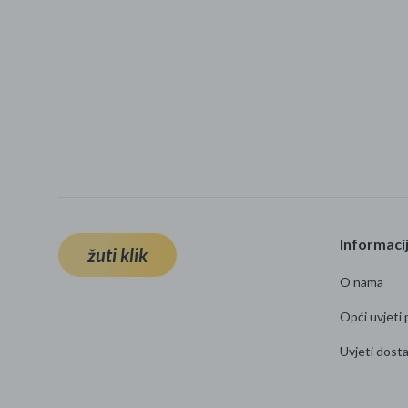
Informaci
žuti klik
O nama
Opći uvjeti 
Uvjeti dost