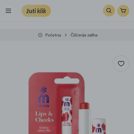
žuti klik
Sve kategorije
Početna
Čišćenje zaliha
Knjige, škola i ured
Mobiteli, računala i elektronika
TV, audio i foto
VRT I ALATI
Klik supermarket
Sport i slobodno vrijeme
Ljepota i zdravlje