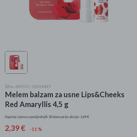
Mame i bebe
Igračke
DOM
Kućanski aparati
Specijalne kategorije
Čišćenje zaliha
Šifra: 694551-50014447
Melem balzam za usne Lips&Cheeks
Kišobrani akcija
Red Amaryllis 4,5 g
Ograničena cijena
Najniža cijena u posljednjih 30 dana prije akcije: 2,69 €
Najpopularniji proizvodi
2,39 €
-11 %
Roba s greškom