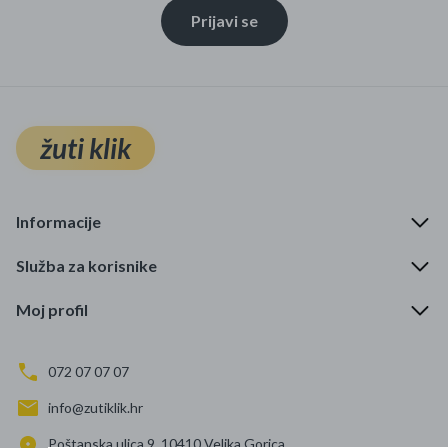
Prijavi se
žuti klik
Informacije
Služba za korisnike
Moj profil
072 07 07 07
info@zutiklik.hr
Poštanska ulica 9, 10410 Velika Gorica