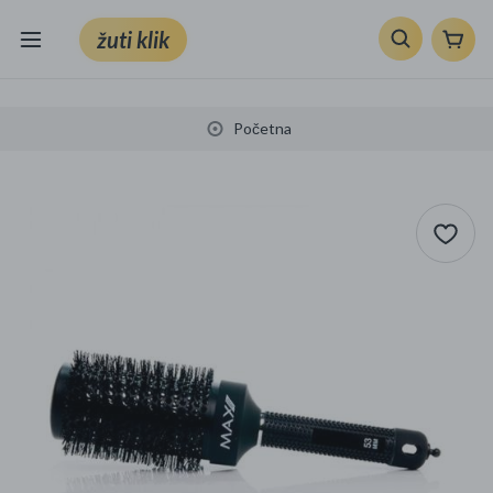
žuti klik
Sve kategorije
Početna
Knjige, škola i ured
Mobiteli, računala i elektronika
TV, audio i foto
VRT I ALATI
Klik supermarket
Sport i slobodno vrijeme
Ljepota i zdravlje