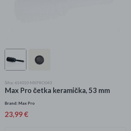
Mame i bebe
Igračke
DOM
Kućanski aparati
Specijalne kategorije
Čišćenje zaliha
Šifra: 614010-MXPRO043
Max Pro četka keramička, 53 mm
Kišobrani akcija
Ograničena cijena
Brand:
Max Pro
23,99 €
Najpopularniji proizvodi
Roba s greškom