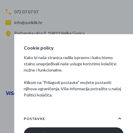
072 07 07 07
info@zutiklik.hr
Poštanska ulica 9, 10410 Velika Gorica
Zagreb
Cookie policy
Prati nas
Kako bi naša stranica radila ispravno i kako bismo
stalno unaprjeđivali naše usluge koristimo kolačiće:
nužne i funkcionalne.
Klikom na "Prilagodi postavke" možete postaviti
njihova ograničenja. Više informacija potražite u našoj
Politici kolačića
.
Opći uvjeti poslovanja
Zaštita podataka
POSTAVKE
Osnovne informacije